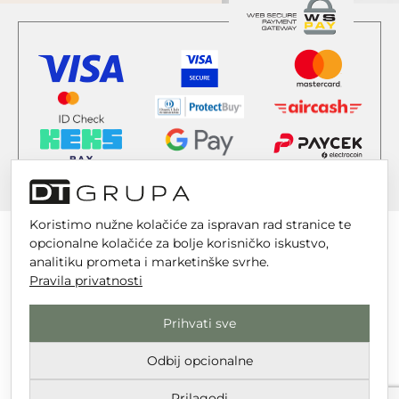
Koristimo nužne kolačiće za ispravan rad stranice te
opcionalne kolačiće za bolje korisničko iskustvo,
analitiku prometa i marketinške svrhe.
Pravila privatnosti
DT GRUPA d.o.o. za trgovinu i usluge
Nikole Tesle 6, 42 000 Varaždin
Prihvati sve
Upisano u trgovački sud u Varaždinu
Odbij opcionalne
MBS 070142870
OIB: 10767324500
Prilagodi