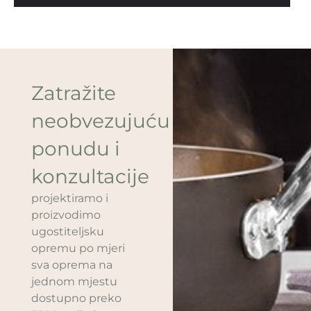
Zatražite
neobvezujuću
ponudu i
konzultacije
projektiramo i
proizvodimo
ugostiteljsku
opremu po mjeri
sva oprema na
jednom mjestu
dostupno preko