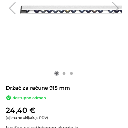
Držač za račune 915 mm
dostupno odmah
24,40
€
(cijena ne uključuje PDV)
Izrađen od satiniranog aluminija.