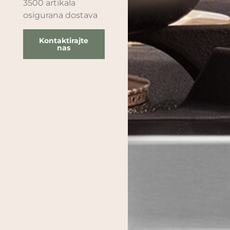
3500 artikala
osigurana dostava
Kontaktirajte
nas