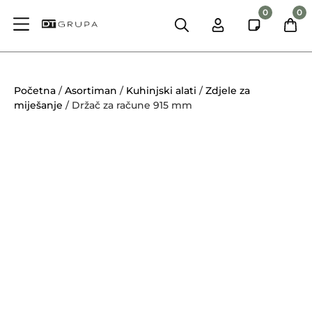
0
0
Početna
/
Asortiman
/
Kuhinjski alati
/
Zdjele za
miješanje
/ Držač za račune 915 mm