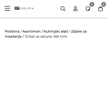
0
0
Početna
/
Asortiman
/
Kuhinjski alati
/
Zdjele za
miješanje
/ Držač za račune 455 mm