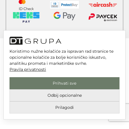
Koristimo nužne kolačiće za ispravan rad stranice te
opcionalne kolačiće za bolje korisničko iskustvo,
analitiku prometa i marketinške svrhe.
DT GRUPA d.o.o. za trgovinu i usluge
Pravila privatnosti
Nikole Tesle 6, 42 000 Varaždin
Upisano u trgovački sud u Varaždinu
Prihvati sve
MBS 070142870
Odbij opcionalne
OIB: 10767324500
Prilagodi
Temeljni kapital društva je 2.654,46 € uplaćen u cijelosti