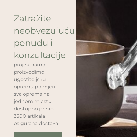
Zatražite
neobvezujuću
ponudu i
konzultacije
projektiramo i
proizvodimo
ugostiteljsku
opremu po mjeri
sva oprema na
jednom mjestu
dostupno preko
3500 artikala
osigurana dostava