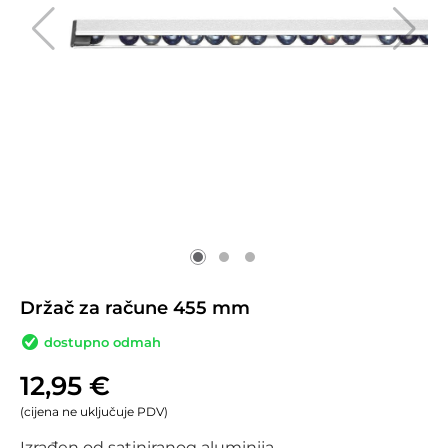
Držač za račune 455 mm
dostupno odmah
12,95
€
(cijena ne uključuje PDV)
Izrađen od satiniranog aluminija.