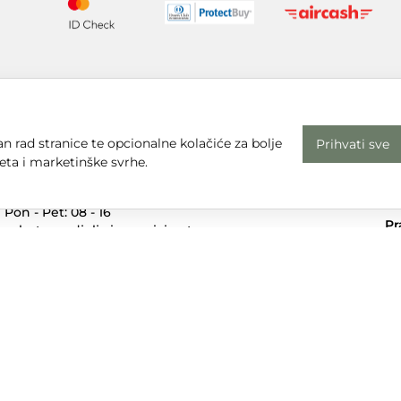
n rad stranice te opcionalne kolačiće za bolje
Prihvati sve
eta i marketinške svrhe.
Radno vrijeme
Uv
Pon - Pet: 08 - 16
Pr
subota, nedjelja i praznici: zatvoreno
Em
Adresa
dt
Sjedište:
Te
Ulica Nikole Tesle 6
+3
42000 Varaždin
Dr
Trgovina:
Mihovila Pavleka Miškine 43
42000 Varaždin