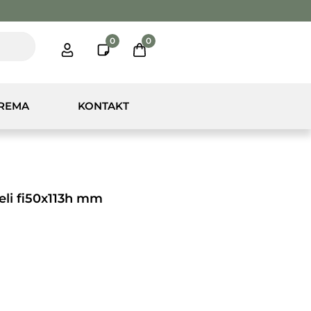
0
0
PREMA
KONTAKT
jeli fi50x113h mm