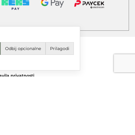
Odbij opcionalne
Prilagodi
jeti korištenja i odredbe
avila privatnosti
ail
grupa@dtgrupa.hr
lefon
85 42 421 016
uštvene mreže