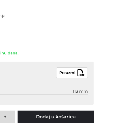
nja
dinu dana.
Preuzmi
113 mm
+
Dodaj u košaricu