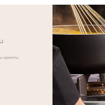
ću
sku opremu