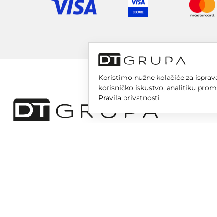
Koristimo nužne kolačiće za isprava
korisničko iskustvo, analitiku prom
Pravila privatnosti
DT GRUPA d.o.o. za trgovinu i usluge
Nikole Tesle 6, 42 000 Varaždin
Upisano u trgovački sud u Varaždinu
MBS 070142870
OIB: 10767324500
Temeljni kapital društva je 2.654,46 € uplaćen u cijelosti