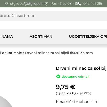
dtgrupa@dtgrupa.hr
Pon - Pet: 08 - 16
042 421 016
 NAMA
ASORTIMAN
UGOSTITELJSKA O
i dekoriranje
/ Drveni mlinac za sol bijeli fi50x113h mm
Drveni mlinac za sol bi
dostupno odmah
9,75
€
(cijena ne uključuje PDV)
Keramički mehanizam