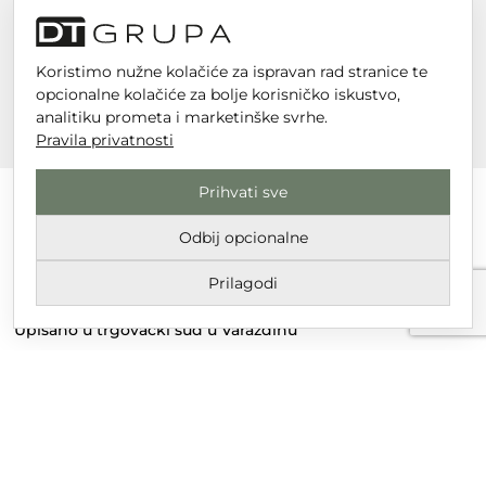
Koristimo nužne kolačiće za ispravan rad stranice te
opcionalne kolačiće za bolje korisničko iskustvo,
analitiku prometa i marketinške svrhe.
Pravila privatnosti
Prihvati sve
Odbij opcionalne
DT GRUPA d.o.o. za trgovinu i usluge
Prilagodi
Nikole Tesle 6, 42 000 Varaždin
Upisano u trgovački sud u Varaždinu
MBS 070142870
OIB: 10767324500
Temeljni kapital društva je 2.654,46 € uplaćen u cijelosti