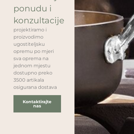
ponudu i
konzultacije
projektiramo i
proizvodimo
ugostiteljsku
opremu po mjeri
sva oprema na
jednom mjestu
dostupno preko
3500 artikala
osigurana dostava
Kontaktirajte
nas