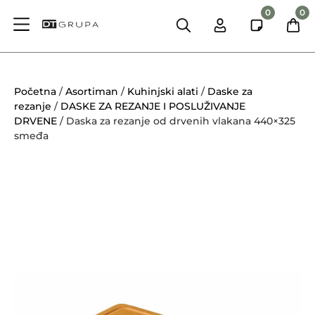
0
0
Početna
/
Asortiman
/
Kuhinjski alati
/
Daske za
rezanje
/
DASKE ZA REZANJE I POSLUŽIVANJE
DRVENE
/ Daska za rezanje od drvenih vlakana 440×325
smeđa