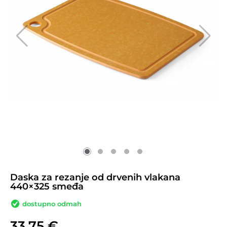
Daska za rezanje od drvenih vlakana
440×325 smeđa
dostupno odmah
33,75
€