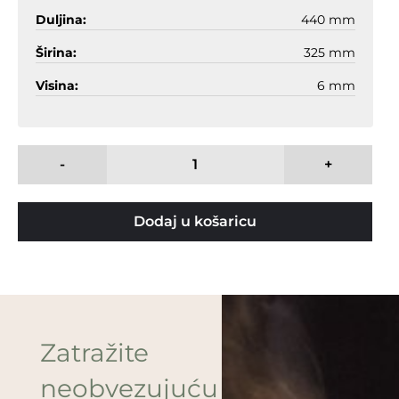
Duljina:
440 mm
Širina:
325 mm
Visina:
6 mm
-
+
Dodaj u košaricu
Zatražite
neobvezujuću