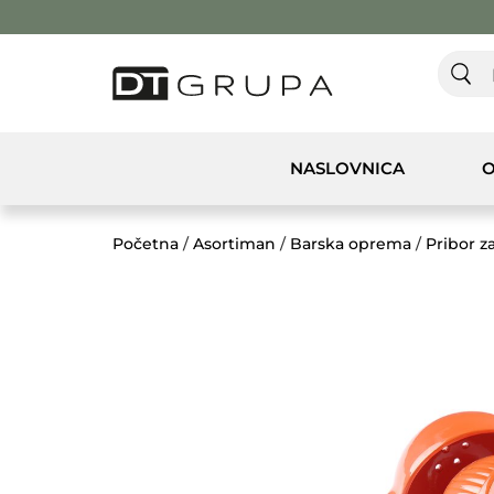
NASLOVNICA
O
Početna
/
Asortiman
/
Barska oprema
/
Pribor z