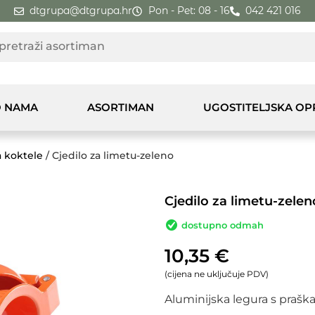
dtgrupa@dtgrupa.hr
Pon - Pet: 08 - 16
042 421 016
 NAMA
ASORTIMAN
UGOSTITELJSKA O
a koktele
/ Cjedilo za limetu-zeleno
Cjedilo za limetu-zelen
dostupno odmah
10,35
€
(cijena ne uključuje PDV)
Aluminijska legura s praš