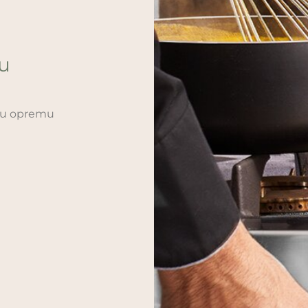
ću
sku opremu