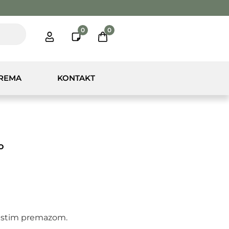
0
0
PREMA
KONTAKT
o
kastim premazom.