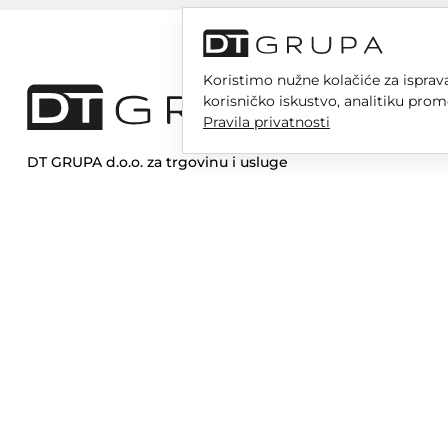
Koristimo nužne kolačiće za isprava
korisničko iskustvo, analitiku prom
Pravila privatnosti
DT GRUPA d.o.o. za trgovinu i usluge
Nikole Tesle 6, 42 000 Varaždin
Upisano u trgovački sud u Varaždinu
MBS 070142870
OIB: 10767324500
Temeljni kapital društva je 2.654,46 € uplaćen u cijelosti
DT GR