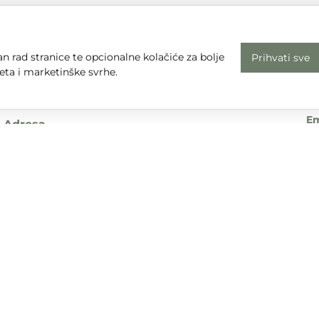
n rad stranice te opcionalne kolačiće za bolje
Prihvati sve
Radno vrijeme
Uv
eta i marketinške svrhe.
Pon - Pet: 08 - 16
Pr
subota, nedjelja i praznici: zatvoreno
Em
Adresa
dt
Sjedište:
Te
Ulica Nikole Tesle 6
+3
42000 Varaždin
Dr
Trgovina:
Mihovila Pavleka Miškine 43
42000 Varaždin
UPA d.o.o. sudjeluje u provedbi financijskog instrumenta sufina