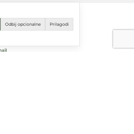
Odbij opcionalne
Prilagodi
jeti korištenja i odredbe
avila privatnosti
ail
grupa@dtgrupa.hr
lefon
85 42 421 016
uštvene mreže
nciranog iz Europskog fonda za regionalni razvoj u sklopu