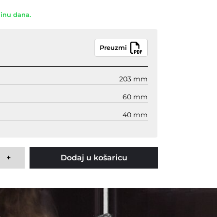
dinu dana.
Preuzmi
203 mm
60 mm
40 mm
+
Dodaj u košaricu