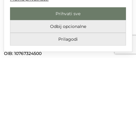
Prihvati sve
DT GRUPA d.o.o. za trgovinu i usluge
Nikole Tesle 6, 42 000 Varaždin
Odbij opcionalne
Upisano u trgovački sud u Varaždinu
Prilagodi
MBS 070142870
OIB: 10767324500
Temeljni kapital društva je 2.654,46 € uplaćen u cijelosti