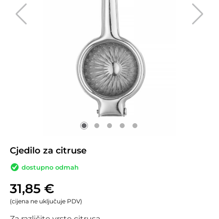
Cjedilo za citruse
dostupno odmah
31,85
€
(cijena ne uključuje PDV)
Za različite vrste citrusa