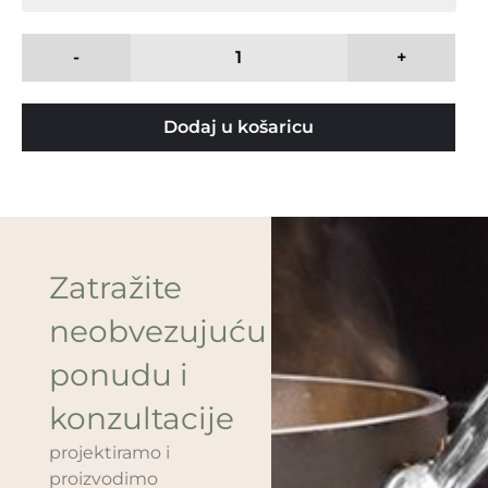
-
+
Dodaj u košaricu
Zatražite
neobvezujuću
ponudu i
konzultacije
projektiramo i
proizvodimo