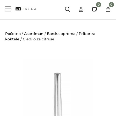
0
0
Početna
/
Asortiman
/
Barska oprema
/
Pribor za
koktele
/ Cjedilo za citruse