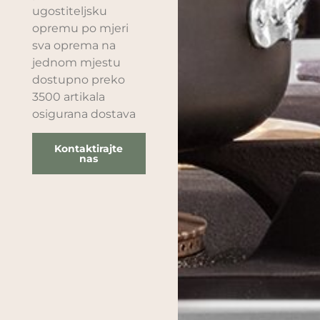
ugostiteljsku
opremu po mjeri
sva oprema na
jednom mjestu
dostupno preko
3500 artikala
osigurana dostava
Kontaktirajte
nas