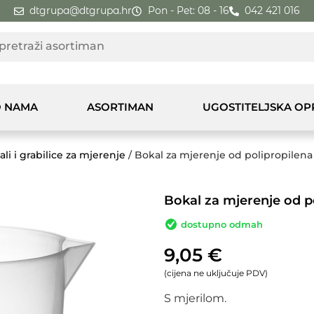
dtgrupa@dtgrupa.hr
Pon - Pet: 08 - 16
042 421 016
 NAMA
ASORTIMAN
UGOSTITELJSKA O
li i grabilice za mjerenje
/ Bokal za mjerenje od polipropilena 3
Bokal za mjerenje od po
dostupno odmah
9,05
€
(cijena ne uključuje PDV)
S mjerilom.