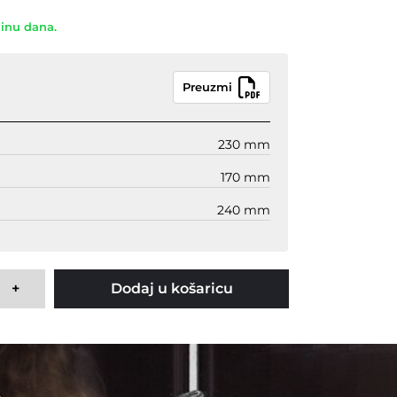
dinu dana.
Preuzmi
230 mm
170 mm
240 mm
+
Dodaj u košaricu