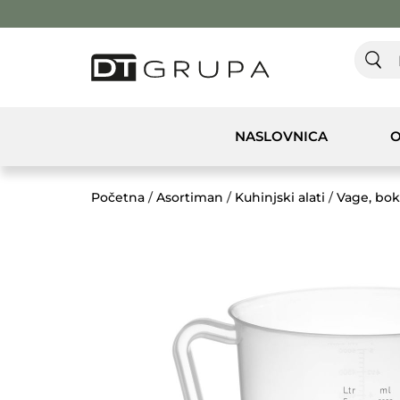
NASLOVNICA
O
Početna
/
Asortiman
/
Kuhinjski alati
/
Vage, boka