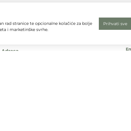
n rad stranice te opcionalne kolačiće za bolje
Prihvati sve
Radno vrijeme
Uv
eta i marketinške svrhe.
Pon - Pet: 08 - 16
Pr
subota, nedjelja i praznici: zatvoreno
Em
Adresa
dt
Sjedište:
Te
Ulica Nikole Tesle 6
+3
42000 Varaždin
Dr
Trgovina:
Mihovila Pavleka Miškine 43
42000 Varaždin
UPA d.o.o. sudjeluje u provedbi financijskog instrumenta sufina