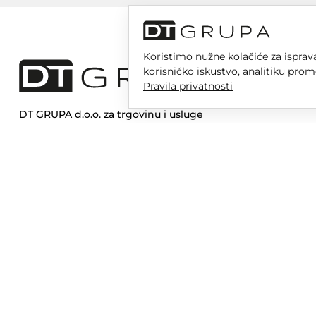
Koristimo nužne kolačiće za isprava
korisničko iskustvo, analitiku prom
Pravila privatnosti
DT GRUPA d.o.o. za trgovinu i usluge
Nikole Tesle 6, 42 000 Varaždin
Upisano u trgovački sud u Varaždinu
MBS 070142870
OIB: 10767324500
Temeljni kapital društva je 2.654,46 € uplaćen u cijelosti
DT GR