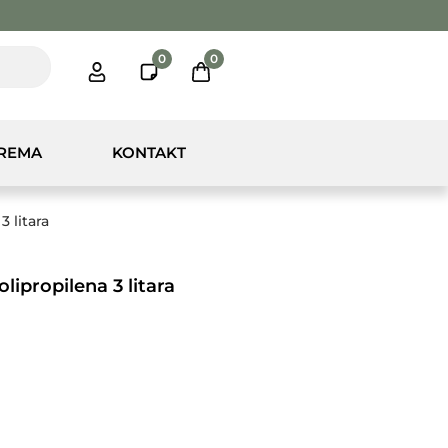
0
0
PREMA
KONTAKT
 litara
lipropilena 3 litara