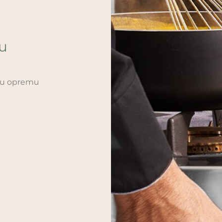
ću
sku opremu