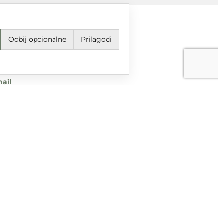
Odbij opcionalne
Prilagodi
jeti korištenja i odredbe
avila privatnosti
ail
grupa@dtgrupa.hr
lefon
85 42 421 016
uštvene mreže
nciranog iz Europskog fonda za regionalni razvoj u sklopu