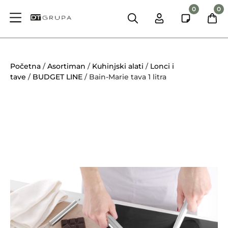
0
0
Početna
/
Asortiman
/
Kuhinjski alati
/
Lonci i
tave
/
BUDGET LINE
/ Bain-Marie tava 1 litra