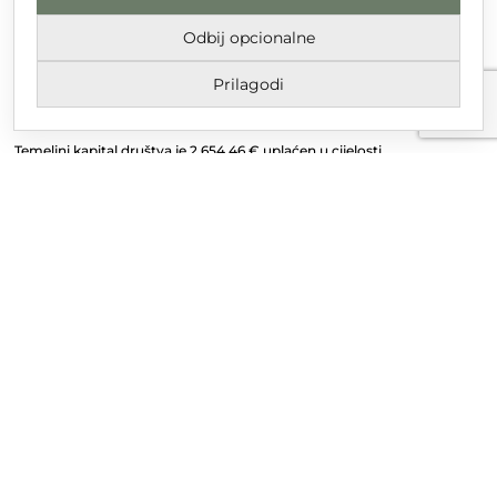
Nikole Tesle 6, 42 000 Varaždin
Odbij opcionalne
Upisano u trgovački sud u Varaždinu
Prilagodi
MBS 070142870
OIB: 10767324500
Temeljni kapital društva je 2.654,46 € uplaćen u cijelosti