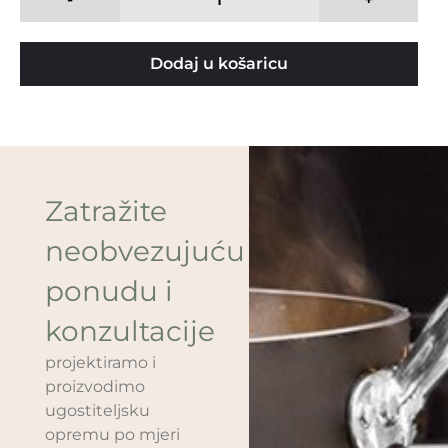
Dodaj u košaricu
Zatražite
neobvezujuću
ponudu i
konzultacije
projektiramo i
proizvodimo
ugostiteljsku
opremu po mjeri