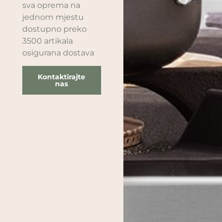
sva oprema na
jednom mjestu
dostupno preko
3500 artikala
osigurana dostava
Kontaktirajte
nas