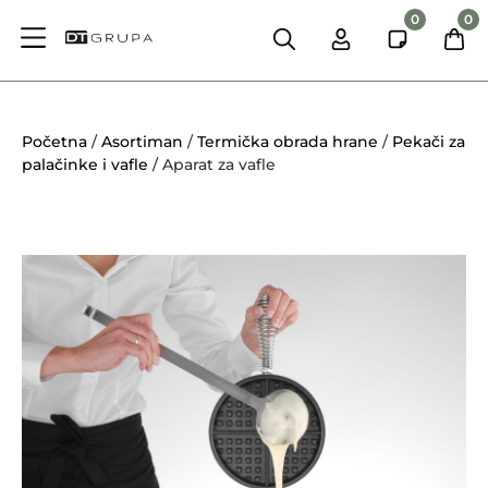
0
0
Početna
/
Asortiman
/
Termička obrada hrane
/
Pekači za
palačinke i vafle
/ Aparat za vafle