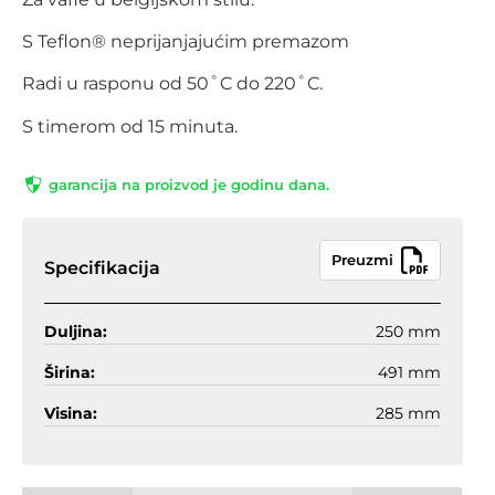
S Teflon® neprijanjajućim premazom
Radi u rasponu od 50˚C do 220˚C.
S timerom od 15 minuta.
garancija na proizvod je godinu dana.
Preuzmi
Specifikacija
Duljina:
250 mm
Širina:
491 mm
Visina:
285 mm