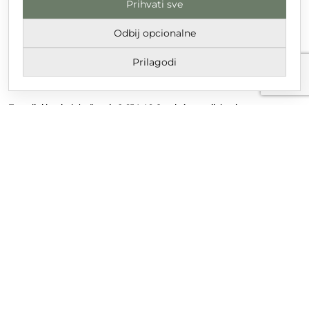
Prihvati sve
DT GRUPA d.o.o. za trgovinu i usluge
Nikole Tesle 6, 42 000 Varaždin
Odbij opcionalne
Upisano u trgovački sud u Varaždinu
Prilagodi
MBS 070142870
OIB: 10767324500
Temeljni kapital društva je 2.654,46 € uplaćen u cijelosti