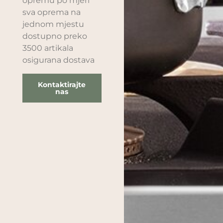
opremu po mjeri
sva oprema na
jednom mjestu
dostupno preko
3500 artikala
osigurana dostava
Kontaktirajte
nas