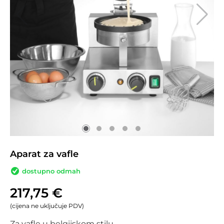
Aparat za vafle
dostupno odmah
217,75
€
(cijena ne uključuje PDV)
Za vafle u belgijskom stilu.