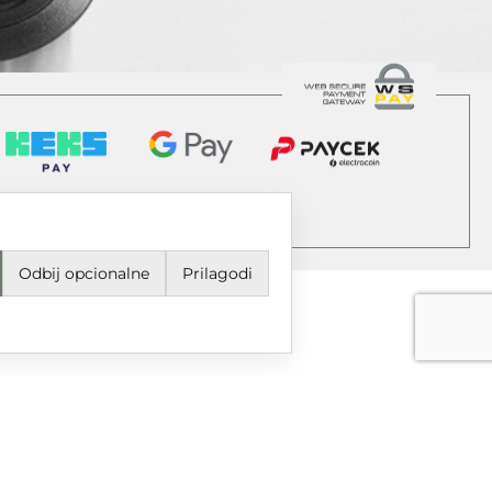
Odbij opcionalne
Prilagodi
jeti korištenja i odredbe
avila privatnosti
ail
grupa@dtgrupa.hr