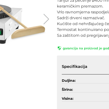
Tanjur za pečenje ø400 mm 
keramičkim premazom.
Vrlo ravnomjerna raspodjela 
Sadrži drveni razmazivač.
Kućište od nehrđajućeg čel
Termostat kontinuirano po
Sa zaštitom od pregrijava
garancija na proizvod je go
Specifikacija
Duljina:
Širina:
Visina: