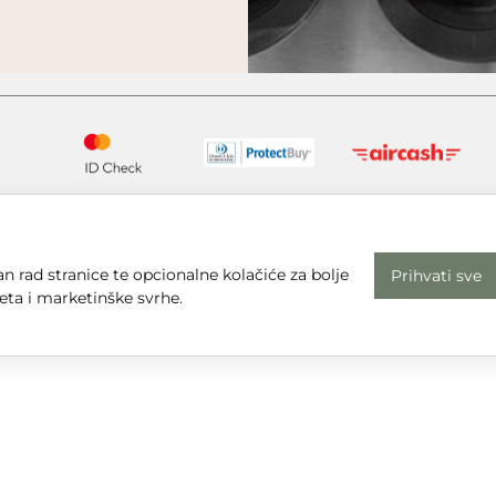
n rad stranice te opcionalne kolačiće za bolje
Prihvati sve
eta i marketinške svrhe.
Radno vrijeme
Uv
Pon - Pet: 08 - 16
Pr
subota, nedjelja i praznici: zatvoreno
Em
Adresa
dt
Sjedište: