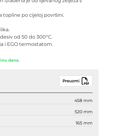
izrađena je od lijevanog željeza s
topline po cijeloj površini.
ika.
desiv od 50 do 300°C.
nja i EGO termostatom.
dinu dana.
Preuzmi
458 mm
520 mm
165 mm