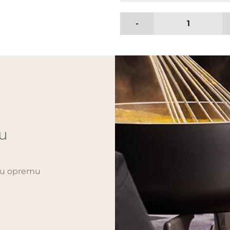
-
ću
sku opremu