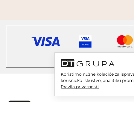
Koristimo nužne kolačiće za isprava
korisničko iskustvo, analitiku prom
Pravila privatnosti
DT GRUPA d.o.o. za trgovinu i usluge
Nikole Tesle 6, 42 000 Varaždin