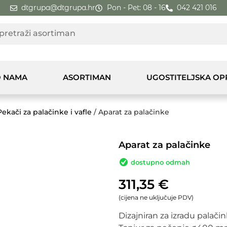
dtgrupa@dtgrupa.hr
Pon - Pet: 08 - 16
042 421 016
 NAMA
ASORTIMAN
UGOSTITELJSKA O
Pekači za palačinke i vafle
/ Aparat za palačinke
Aparat za palačinke
dostupno odmah
311,35
€
(cijena ne uključuje PDV)
Dizajniran za izradu palačin