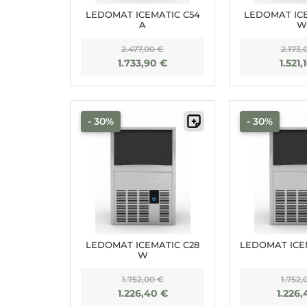
LEDOMAT ICEMATIC C54
LEDOMAT IC
A
W
2.477,00
€
2.173,
1.733,90
€
1.521,
- 30%
- 30%
LEDOMAT ICEMATIC C28
LEDOMAT ICE
W
1.752,00
€
1.752,
1.226,40
€
1.226