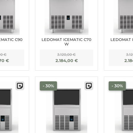
EMATIC C90
LEDOMAT ICEMATIC C70
LEDOMAT I
W
00
€
3.120,00
€
3.1
,70
€
2.184,00
€
2.1
- 30%
- 30%