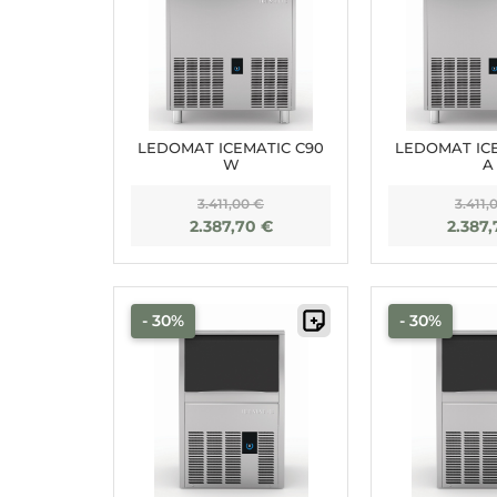
LEDOMAT ICEMATIC C90
LEDOMAT IC
W
A
3.411,00
€
3.411,
2.387,70
€
2.387
- 30%
- 30%