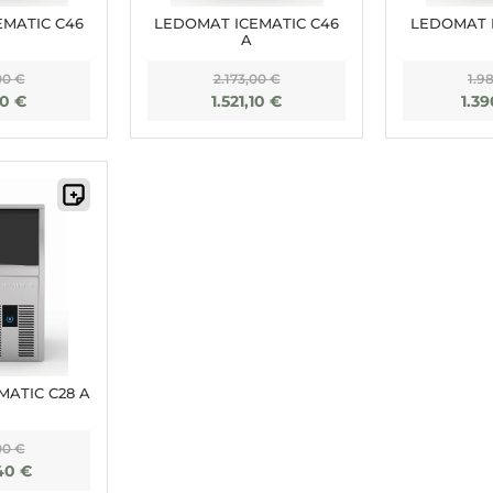
EMATIC C46
LEDOMAT ICEMATIC C46
LEDOMAT I
A
00
€
2.173,00
€
1.9
10
€
1.521,10
€
1.3
MATIC C28 A
00
€
,40
€