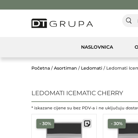
NASLOVNICA
O
Početna
/
Asortiman
/
Ledomati
/ Ledomati Icem
LEDOMATI ICEMATIC CHERRY
* iskazane cijene su bez PDV-a i ne uključuju dosta
- 30%
- 30%