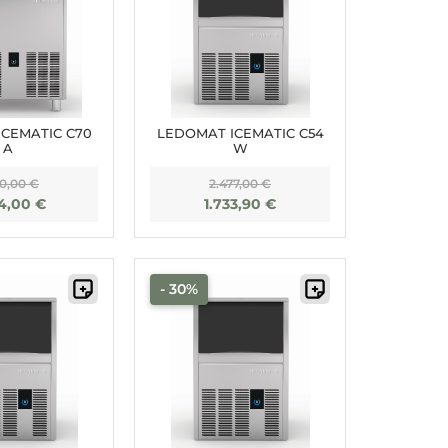
CEMATIC C70
LEDOMAT ICEMATIC C54
A
W
20,00
€
2.477,00
€
84,00
€
1.733,90
€
- 30%