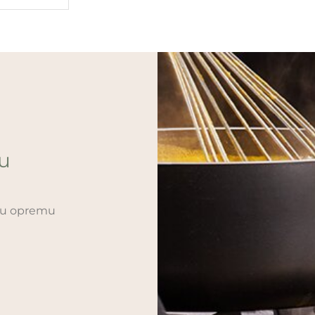
ću
sku opremu