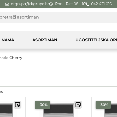
dtgrupa@dtgrupa.hr
Pon - Pet: 08 - 16
042 421 016
 NAMA
ASORTIMAN
UGOSTITELJSKA O
atic Cherry
vu
- 30%
- 30%