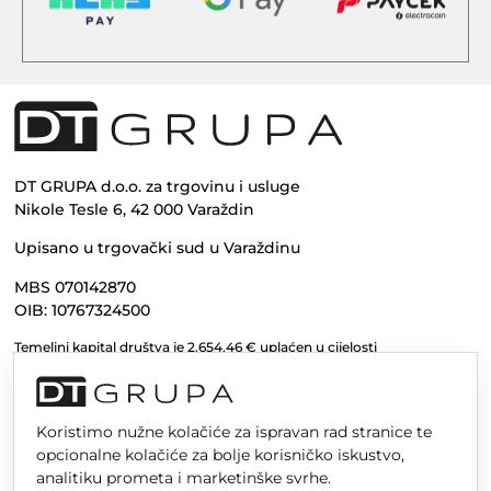
DT GRUPA d.o.o. za trgovinu i usluge
Nikole Tesle 6, 42 000 Varaždin
Upisano u trgovački sud u Varaždinu
MBS 070142870
OIB: 10767324500
Temeljni kapital društva je 2.654,46 € uplaćen u cijelosti
Koristimo nužne kolačiće za ispravan rad stranice te
opcionalne kolačiće za bolje korisničko iskustvo,
analitiku prometa i marketinške svrhe.