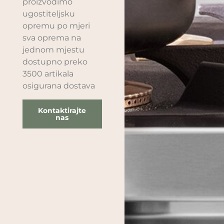
proizvodimo
ugostiteljsku
opremu po mjeri
sva oprema na
jednom mjestu
dostupno preko
3500 artikala
osigurana dostava
Kontaktirajte
nas