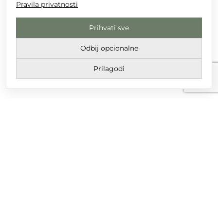
Pravila privatnosti
Prihvati sve
Odbij opcionalne
Prilagodi
Uvjeti korištenja i odredbe
Pravila privatnosti
Email
dtgrupa@dtgrupa.hr
Telefon
+385 42 421 016
Društvene mreže