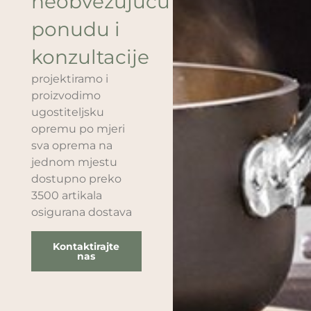
neobvezujuću
ponudu i
konzultacije
projektiramo i
proizvodimo
ugostiteljsku
opremu po mjeri
sva oprema na
jednom mjestu
dostupno preko
3500 artikala
osigurana dostava
Kontaktirajte
nas