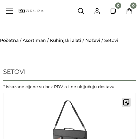
0
0
Početna
/
Asortiman
/
Kuhinjski alati
/
Noževi
/ Setovi
SETOVI
* iskazane cijene su bez PDV-a i ne uključuju dostavu