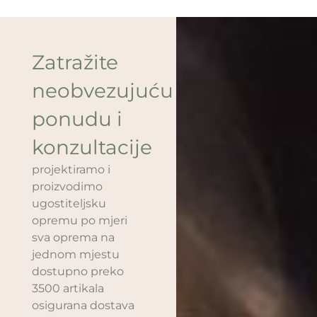
Zatražite
neobvezujuću
ponudu i
konzultacije
projektiramo i
proizvodimo
ugostiteljsku
opremu po mjeri
sva oprema na
jednom mjestu
dostupno preko
3500 artikala
osigurana dostava