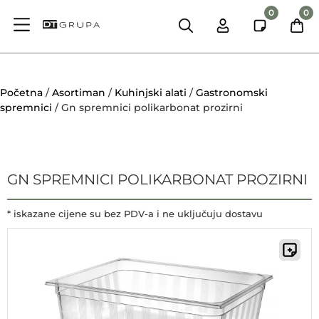
0
0
Početna
/
Asortiman
/
Kuhinjski alati
/
Gastronomski
spremnici
/ Gn spremnici polikarbonat prozirni
GN SPREMNICI POLIKARBONAT PROZIRNI
* iskazane cijene su bez PDV-a i ne uključuju dostavu