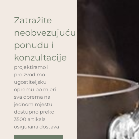
Zatražite
neobvezujuću
ponudu i
konzultacije
projektiramo i
proizvodimo
ugostiteljsku
opremu po mjeri
sva oprema na
jednom mjestu
dostupno preko
3500 artikala
osigurana dostava