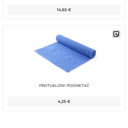
14,65
€
PROTUKLIZNI PODMETAČ
4,25
€