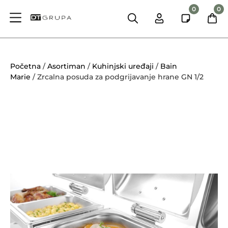
0
0
Početna
/
Asortiman
/
Kuhinjski uređaji
/
Bain
Marie
/ Zrcalna posuda za podgrijavanje hrane GN 1/2