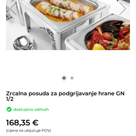
Zrcalna posuda za podgrijavanje hrane GN
1/2
dostupno odmah
168,35
€
(cijena ne uključuje PDV)