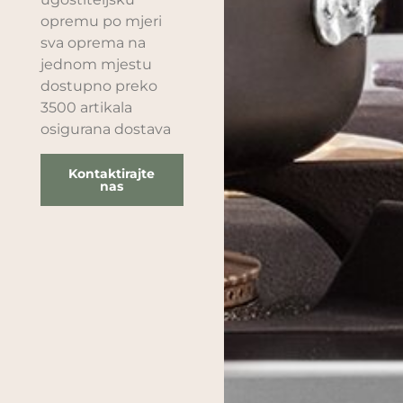
opremu po mjeri
sva oprema na
jednom mjestu
dostupno preko
3500 artikala
osigurana dostava
Kontaktirajte
nas