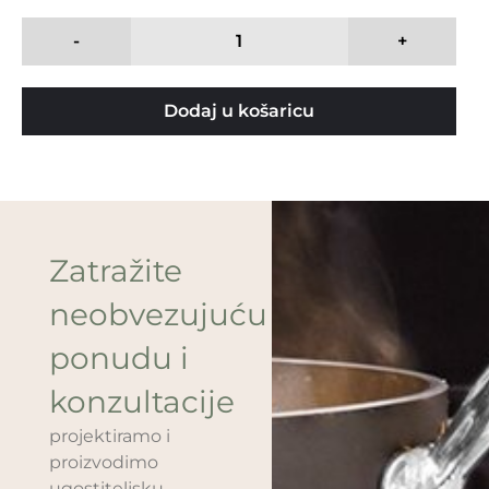
-
+
Dodaj u košaricu
Zatražite
neobvezujuću
ponudu i
konzultacije
projektiramo i
proizvodimo
ugostiteljsku