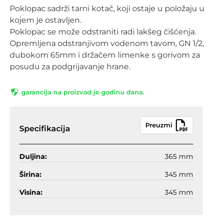
Poklopac sadrži tarni kotač, koji ostaje u položaju u
kojem je ostavljen.
Poklopac se može odstraniti radi lakšeg čišćenja.
Opremljena odstranjivom vodenom tavom, GN 1/2,
dubokom 65mm i držačem limenke s gorivom za
posudu za podgrijavanje hrane.
garancija na proizvod je godinu dana.
Preuzmi
Specifikacija
Duljina:
365 mm
Širina:
345 mm
Visina:
345 mm