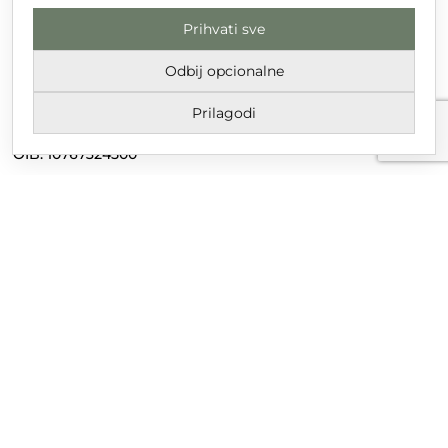
Prihvati sve
DT GRUPA d.o.o. za trgovinu i usluge
Nikole Tesle 6, 42 000 Varaždin
Odbij opcionalne
Upisano u trgovački sud u Varaždinu
Prilagodi
MBS 070142870
OIB: 10767324500
Temeljni kapital društva je 2.654,46 € uplaćen u cijelosti