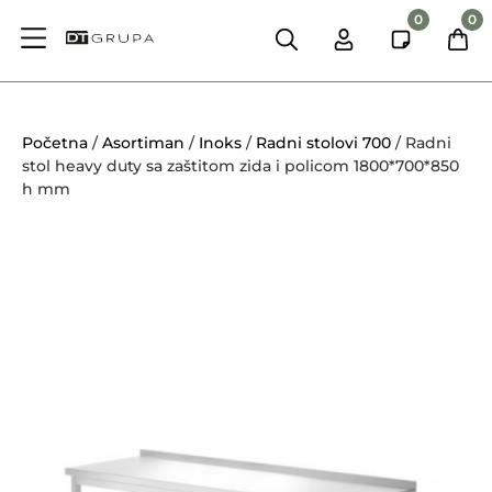
0
0
Početna
/
Asortiman
/
Inoks
/
Radni stolovi 700
/ Radni
stol heavy duty sa zaštitom zida i policom 1800*700*850
h mm