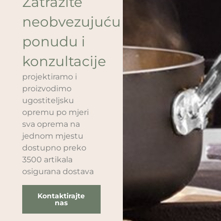
Zatražite
neobvezujuću
ponudu i
konzultacije
projektiramo i
proizvodimo
ugostiteljsku
opremu po mjeri
sva oprema na
jednom mjestu
dostupno preko
3500 artikala
osigurana dostava
Kontaktirajte
nas