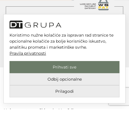
Koristimo nužne kolačiće za ispravan rad stranice te
opcionalne kolačiće za bolje korisničko iskustvo,
analitiku prometa i marketinške svrhe.
Pravila privatnosti
Prihvati sve
Odbij opcionalne
Prilagodi
DT GRUPA d.o.o. za trgovinu i usluge
Nikole Tesle 6, 42 000 Varaždin
Upisano u trgovački sud u Varaždinu
MBS 070142870
OIB: 10767324500