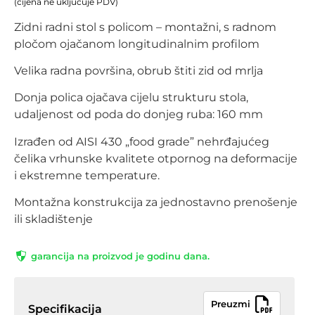
(cijena ne uključuje PDV)
Zidni radni stol s policom – montažni, s radnom
pločom ojačanom longitudinalnim profilom
Velika radna površina, obrub štiti zid od mrlja
Donja polica ojačava cijelu strukturu stola,
udaljenost od poda do donjeg ruba: 160 mm
Izrađen od AISI 430 „food grade” nehrđajućeg
čelika vrhunske kvalitete otpornog na deformacije
i ekstremne temperature.
Montažna konstrukcija za jednostavno prenošenje
ili skladištenje
garancija na proizvod je godinu dana.
Preuzmi
Specifikacija