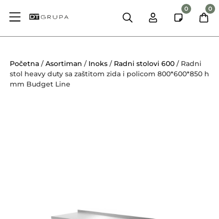
0
0
Početna
/
Asortiman
/
Inoks
/
Radni stolovi 600
/ Radni
stol heavy duty sa zaštitom zida i policom 800*600*850 h
mm Budget Line