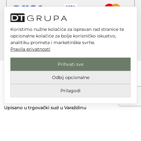
Koristimo nužne kolačiće za ispravan rad stranice te
opcionalne kolačiće za bolje korisničko iskustvo,
analitiku prometa i marketinške svrhe.
Pravila privatnosti
Prihvati sve
Odbij opcionalne
DT GRUPA d.o.o. za trgovinu i usluge
Prilagodi
Nikole Tesle 6, 42 000 Varaždin
Upisano u trgovački sud u Varaždinu
MBS 070142870
OIB: 10767324500
Temeljni kapital društva je 2.654,46 € uplaćen u cijelosti