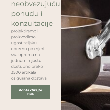
neobvezujuću
ponudu i
konzultacije
projektiramo i
proizvodimo
ugostiteljsku
opremu po mjeri
sva oprema na
jednom mjestu
dostupno preko
3500 artikala
osigurana dostava
Kontaktirajte
nas