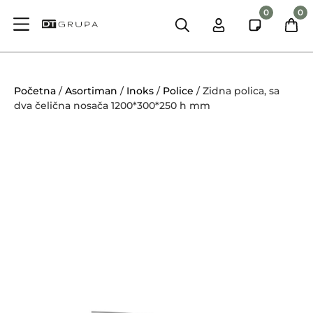
0
0
Početna
/
Asortiman
/
Inoks
/
Police
/ Zidna polica, sa
dva čelična nosača 1200*300*250 h mm