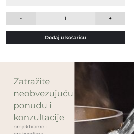
-
+
Dodaj u košaricu
Zatražite
neobvezujuću
ponudu i
konzultacije
projektiramo i
proizvodimo