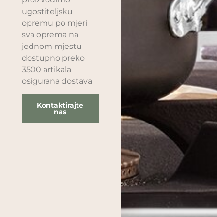
ugostiteljsku
opremu po mjeri
sva oprema na
jednom mjestu
dostupno preko
3500 artikala
osigurana dostava
Kontaktirajte
nas