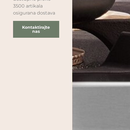
3500 artikala
osigurana dostava
Kontaktirajte
nas