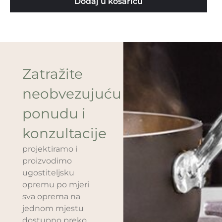
Dodaj u košaricu
Zatražite
neobvezujuću
ponudu i
konzultacije
projektiramo i
proizvodimo
ugostiteljsku
opremu po mjeri
sva oprema na
jednom mjestu
dostupno preko