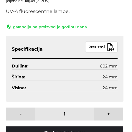
(cijena ne uključuje PDV)
UV-A fluorescentne lampe.
garancija na proizvod je godinu dana.
Preuzmi
Specifikacija
Duljina:
602 mm
Širina:
24 mm
Visina:
24 mm
-
+