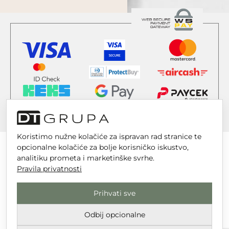
Koristimo nužne kolačiće za ispravan rad stranice te
opcionalne kolačiće za bolje korisničko iskustvo,
analitiku prometa i marketinške svrhe.
Pravila privatnosti
DT GRUPA d.o.o. za trgovinu i usluge
Nikole Tesle 6, 42 000 Varaždin
Prihvati sve
Upisano u trgovački sud u Varaždinu
Odbij opcionalne
MBS 070142870