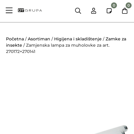
0
0
Početna
/
Asortiman
/
Higijena i skladištenje
/
Zamke za
insekte
/ Zamjenska lampa za muholovke za art.
270172+270141