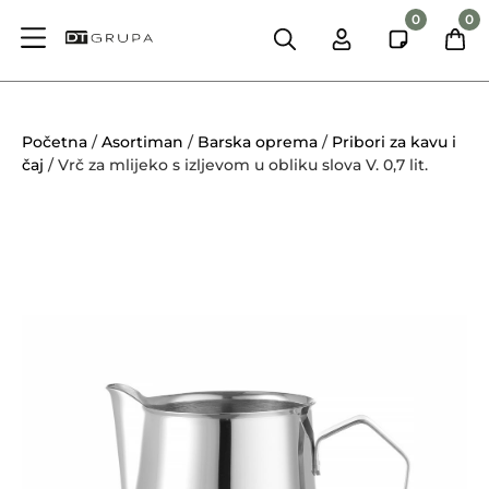
0
0
Početna
/
Asortiman
/
Barska oprema
/
Pribori za kavu i
čaj
/ Vrč za mlijeko s izljevom u obliku slova V. 0,7 lit.