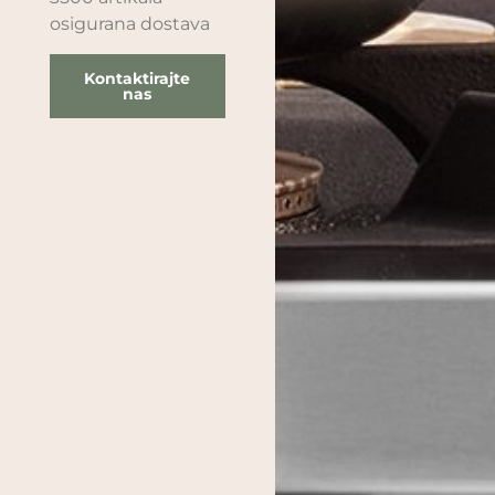
osigurana dostava
Kontaktirajte
nas