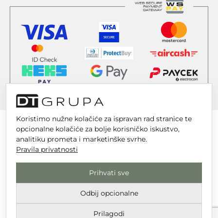
Koristimo nužne kolačiće za ispravan rad stranice te
opcionalne kolačiće za bolje korisničko iskustvo,
analitiku prometa i marketinške svrhe.
Pravila privatnosti
DT GRUPA d.o.o. za trgovinu i usluge
Nikole Tesle 6, 42 000 Varaždin
Prihvati sve
Upisano u trgovački sud u Varaždinu
Odbij opcionalne
MBS 070142870
OIB: 10767324500
Prilagodi