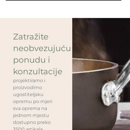
Zatražite
neobvezujuću
ponudu i
konzultacije
projektiramo i
proizvodimo
ugostiteljsku
opremu po mjeri
sva oprema na
jednom mjestu
dostupno preko
3500 artikala