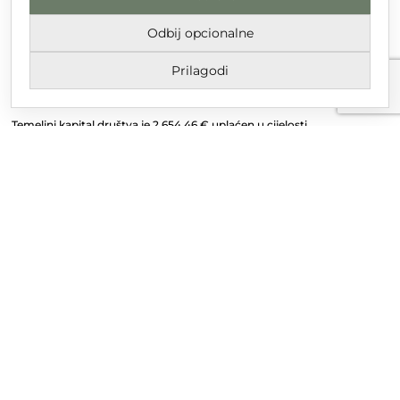
Nikole Tesle 6, 42 000 Varaždin
Odbij opcionalne
Upisano u trgovački sud u Varaždinu
Prilagodi
MBS 070142870
OIB: 10767324500
Temeljni kapital društva je 2.654,46 € uplaćen u cijelosti