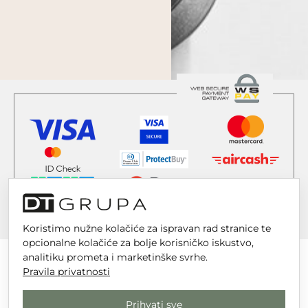
Koristimo nužne kolačiće za ispravan rad stranice te
opcionalne kolačiće za bolje korisničko iskustvo,
analitiku prometa i marketinške svrhe.
Pravila privatnosti
DT GRUPA d.o.o. za trgovinu i usluge
Prihvati sve