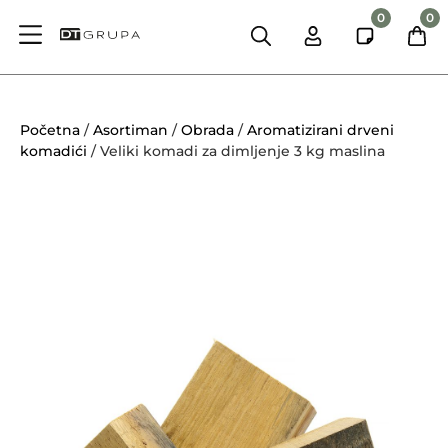
0
0
Početna
/
Asortiman
/
Obrada
/
Aromatizirani drveni
komadići
/ Veliki komadi za dimljenje 3 kg maslina