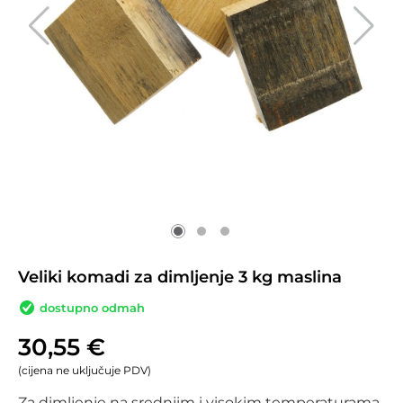
Veliki komadi za dimljenje 3 kg maslina
dostupno odmah
30,55
€
(cijena ne uključuje PDV)
Za dimljenje na srednjim i visokim temperaturama