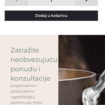
-
+
Dodaj u košaricu
Zatražite
neobvezujuću
ponudu i
konzultacije
projektiramo i
proizvodimo
ugostiteljsku
opremu po mjeri