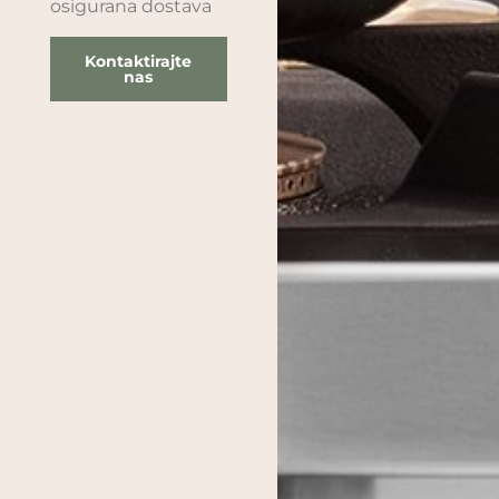
osigurana dostava
Kontaktirajte
nas