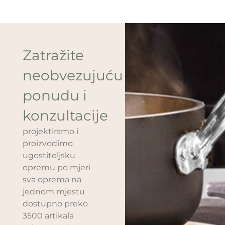
Zatražite
neobvezujuću
ponudu i
konzultacije
projektiramo i
proizvodimo
ugostiteljsku
opremu po mjeri
sva oprema na
jednom mjestu
dostupno preko
3500 artikala