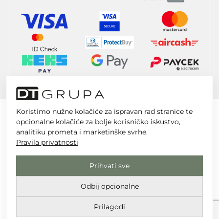
Koristimo nužne kolačiće za ispravan rad stranice te
opcionalne kolačiće za bolje korisničko iskustvo,
analitiku prometa i marketinške svrhe.
Pravila privatnosti
DT GRUPA d.o.o. za trgovinu i usluge
Nikole Tesle 6, 42 000 Varaždin
Prihvati sve
Upisano u trgovački sud u Varaždinu
Odbij opcionalne
MBS 070142870
OIB: 10767324500
Prilagodi
Temeljni kapital društva je 2.654,46 € uplaćen u cijelosti