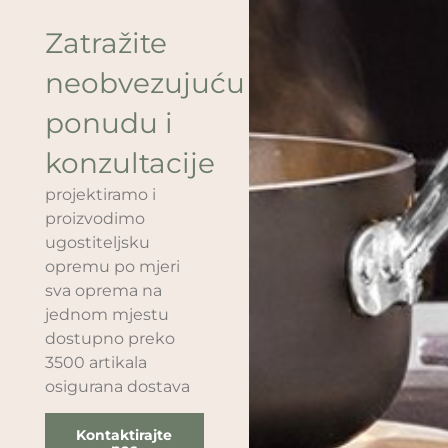
Zatražite
neobvezujuću
ponudu i
konzultacije
projektiramo i
proizvodimo
ugostiteljsku
opremu po mjeri
sva oprema na
jednom mjestu
dostupno preko
3500 artikala
osigurana dostava
Kontaktirajte