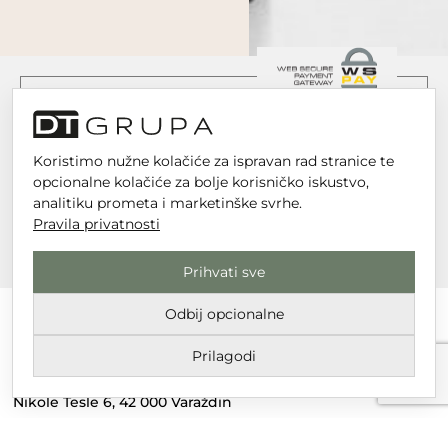
Koristimo nužne kolačiće za ispravan rad stranice te
opcionalne kolačiće za bolje korisničko iskustvo,
analitiku prometa i marketinške svrhe.
Pravila privatnosti
Prihvati sve
Odbij opcionalne
Prilagodi
DT GRUPA d.o.o. za trgovinu i usluge
Nikole Tesle 6, 42 000 Varaždin
Upisano u trgovački sud u Varaždinu