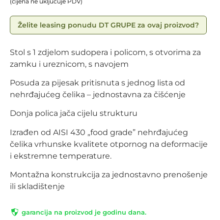
(cijena ne uključuje PDV)
Želite leasing ponudu DT GRUPE za ovaj proizvod?
Stol s 1 zdjelom sudopera i policom, s otvorima za
zamku i ureznicom, s navojem
Posuda za pijesak pritisnuta s jednog lista od
nehrđajućeg čelika – jednostavna za čišćenje
Donja polica jača cijelu strukturu
Izrađen od AISI 430 „food grade” nehrđajućeg
čelika vrhunske kvalitete otpornog na deformacije
i ekstremne temperature.
Montažna konstrukcija za jednostavno prenošenje
ili skladištenje
garancija na proizvod je godinu dana.