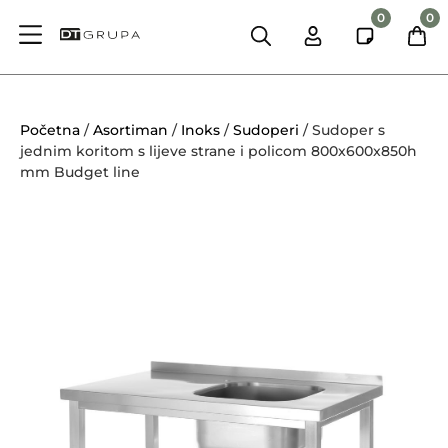
0
0
Početna
/
Asortiman
/
Inoks
/
Sudoperi
/ Sudoper s
jednim koritom s lijeve strane i policom 800x600x850h
mm Budget line