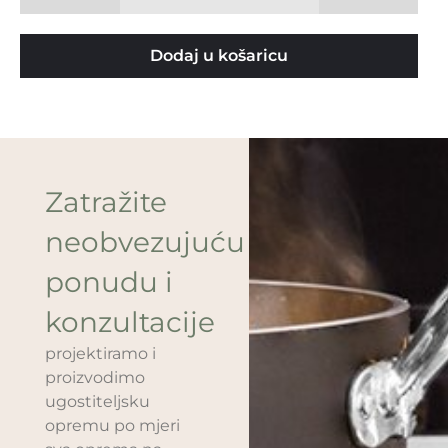
Dodaj u košaricu
Zatražite
neobvezujuću
ponudu i
konzultacije
projektiramo i
proizvodimo
ugostiteljsku
opremu po mjeri