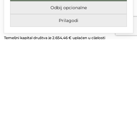
Odbij opcionalne
Upisano u trgovački sud u Varaždinu
Prilagodi
MBS 070142870
OIB: 10767324500
Temeljni kapital društva je 2.654,46 € uplaćen u cijelosti