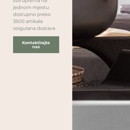
sva oprema na
jednom mjestu
dostupno preko
3500 artikala
osigurana dostava
Kontaktirajte
nas