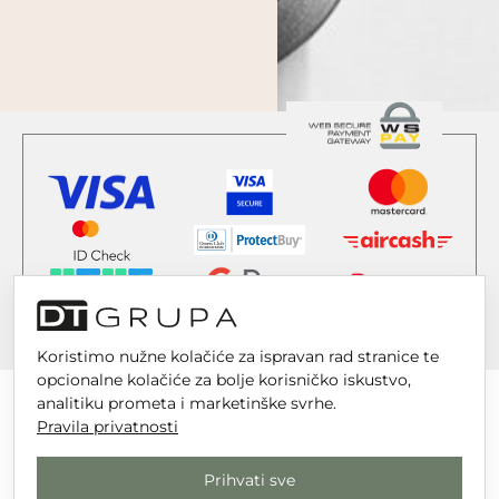
Koristimo nužne kolačiće za ispravan rad stranice te
opcionalne kolačiće za bolje korisničko iskustvo,
analitiku prometa i marketinške svrhe.
Pravila privatnosti
DT GRUPA d.o.o. za trgovinu i usluge
Prihvati sve
Nikole Tesle 6, 42 000 Varaždin