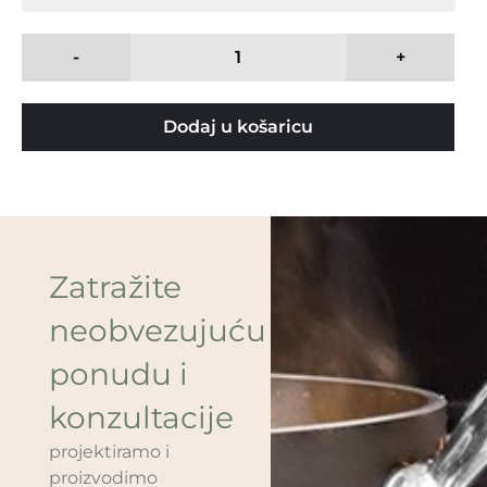
-
+
Dodaj u košaricu
Zatražite
neobvezujuću
ponudu i
konzultacije
projektiramo i
proizvodimo