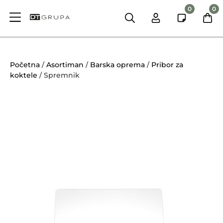
0
0
Početna
/
Asortiman
/
Barska oprema
/
Pribor za
koktele
/ Spremnik