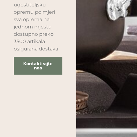
ugostiteljsku
opremu po mjeri
sva oprema na
jednom mjestu
dostupno preko
3500 artikala
osigurana dostava
Kontaktirajte
nas