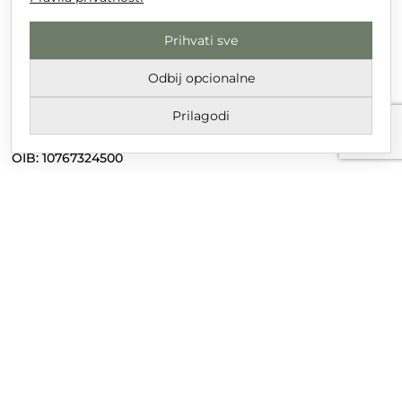
Prihvati sve
DT GRUPA d.o.o. za trgovinu i usluge
Nikole Tesle 6, 42 000 Varaždin
Odbij opcionalne
Upisano u trgovački sud u Varaždinu
Prilagodi
MBS 070142870
OIB: 10767324500
Temeljni kapital društva je 2.654,46 € uplaćen u cijelosti