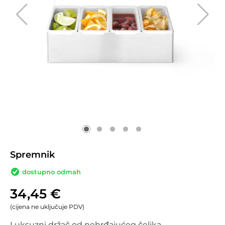
Spremnik
dostupno odmah
34,45
€
(cijena ne uključuje PDV)
Luksuzni držač od nehrđajućeg čelika