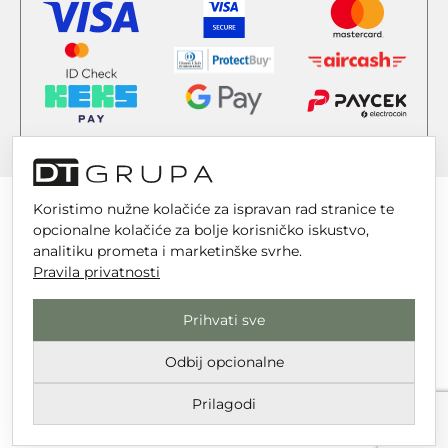
Koristimo nužne kolačiće za ispravan rad stranice te
opcionalne kolačiće za bolje korisničko iskustvo,
analitiku prometa i marketinške svrhe.
DT GRUPA d.o.o. za trgovinu i usluge
Pravila privatnosti
Nikole Tesle 6, 42 000 Varaždin
Prihvati sve
Upisano u trgovački sud u Varaždinu
MBS 070142870
Odbij opcionalne
OIB: 10767324500
Prilagodi
Temeljni kapital društva je 2.654,46 € uplaćen u cijelosti