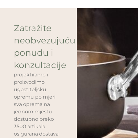
Zatražite
neobvezujuću
ponudu i
konzultacije
projektiramo i
proizvodimo
ugostiteljsku
opremu po mjeri
sva oprema na
jednom mjestu
dostupno preko
3500 artikala
osigurana dostava