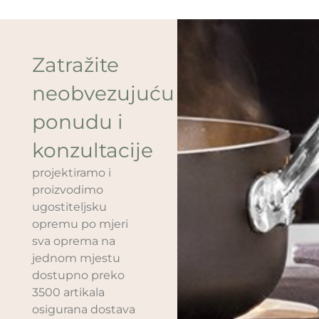
Zatražite
neobvezujuću
ponudu i
konzultacije
projektiramo i
proizvodimo
ugostiteljsku
opremu po mjeri
sva oprema na
jednom mjestu
dostupno preko
3500 artikala
osigurana dostava