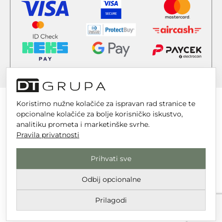
Koristimo nužne kolačiće za ispravan rad stranice te
opcionalne kolačiće za bolje korisničko iskustvo,
analitiku prometa i marketinške svrhe.
DT GRUPA d.o.o. za trgovinu i usluge
Pravila privatnosti
Nikole Tesle 6, 42 000 Varaždin
Prihvati sve
Upisano u trgovački sud u Varaždinu
MBS 070142870
Odbij opcionalne
OIB: 10767324500
Prilagodi
Temeljni kapital društva je 2.654,46 € uplaćen u cijelosti