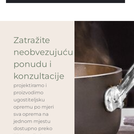
Zatražite
neobvezujuću
ponudu i
konzultacije
projektiramo i
proizvodimo
ugostiteljsku
opremu po mjeri
sva oprema na
jednom mjestu
dostupno preko