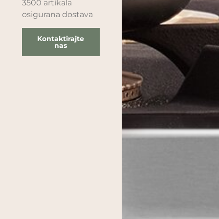
3500 artikala
osigurana dostava
Kontaktirajte
nas