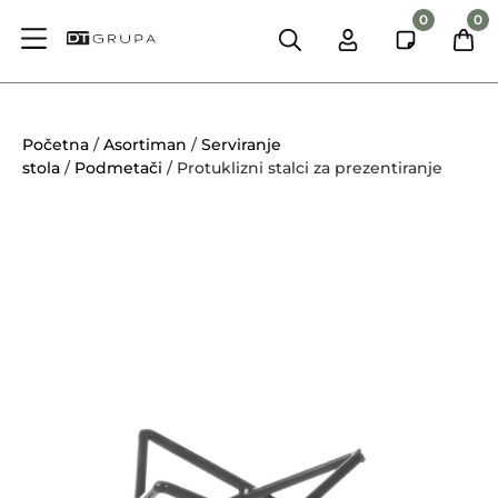
0
0
Početna
/
Asortiman
/
Serviranje
stola
/
Podmetači
/ Protuklizni stalci za prezentiranje