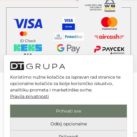
Koristimo nužne kolačiće za ispravan rad stranice te
opcionalne kolačiće za bolje korisničko iskustvo,
analitiku prometa i marketinške svrhe.
Pravila privatnosti
DT GRUPA d.o.o. za trgovinu i usluge
Nikole Tesle 6, 42 000 Varaždin
Prihvati sve
Upisano u trgovački sud u Varaždinu
Odbij opcionalne
MBS 070142870
OIB: 10767324500
Prilagodi