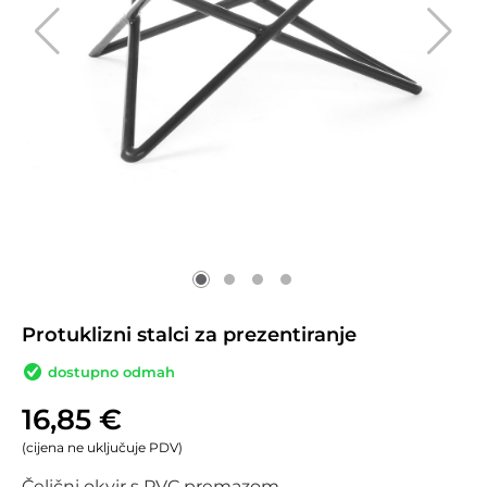
Protuklizni stalci za prezentiranje
dostupno odmah
16,85
€
(cijena ne uključuje PDV)
Čelični okvir s PVC premazom.