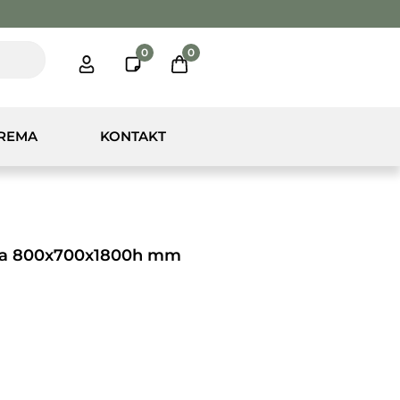
0
0
PREMA
KONTAKT
ima 800x700x1800h mm