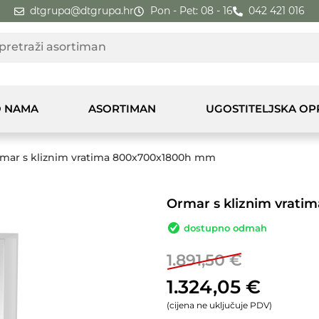
dtgrupa@dtgrupa.hr
Pon - Pet: 08 - 16
042 421 016
 NAMA
ASORTIMAN
UGOSTITELJSKA O
mar s kliznim vratima 800x700x1800h mm
Ormar s kliznim vrat
dostupno odmah
1.891,50
€
1.324,05
€
(cijena ne uključuje PDV)