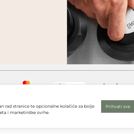
n rad stranice te opcionalne kolačiće za bolje
Prihvati sve
eta i marketinške svrhe.