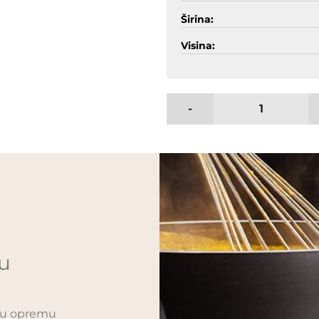
Širina:
Visina:
-
ću
sku opremu