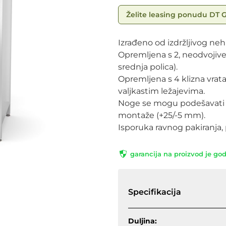
Želite leasing ponudu DT 
Izrađeno od izdržljivog neh
Opremljena s 2, neodvojive, 
srednja polica).
Opremljena s 4 klizna vrat
valjkastim ležajevima.
Noge se mogu podešavati po
montaže (+25/-5 mm).
Isporuka ravnog pakiranja,
garancija na proizvod je go
Specifikacija
Duljina: