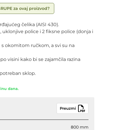
GRUPE za ovaj proizvod?
rđajućeg čelika (AISI 430).
uklonjive police i 2 fiksne police (donja i
a s okomitom ručkom, a svi su na
 visini kako bi se zajamčila razina
 potreban sklop.
dinu dana.
Preuzmi
800 mm