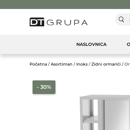
NASLOVNICA
O
Početna
/
Asortiman
/
Inoks
/
Zidni ormarići
/ Or
- 30%