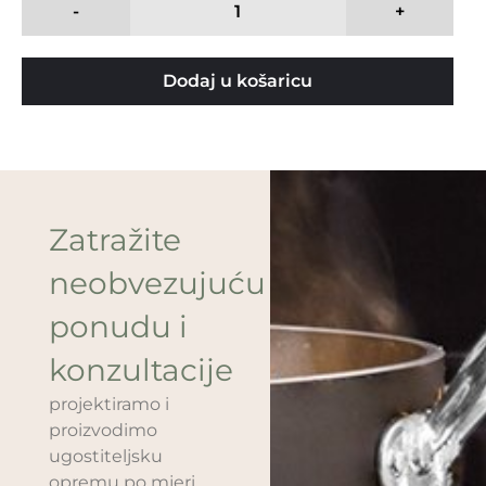
-
+
Dodaj u košaricu
Zatražite
neobvezujuću
ponudu i
konzultacije
projektiramo i
proizvodimo
ugostiteljsku
opremu po mjeri