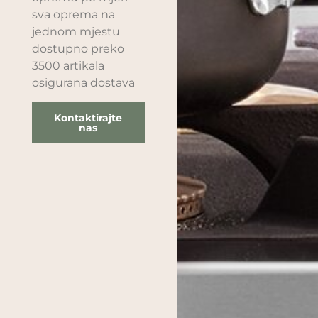
sva oprema na
jednom mjestu
dostupno preko
3500 artikala
osigurana dostava
Kontaktirajte
nas