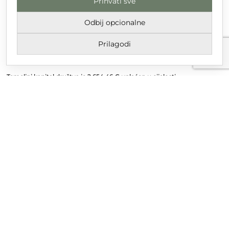
Prihvati sve
DT GRUPA d.o.o. za trgovinu i usluge
Nikole Tesle 6, 42 000 Varaždin
Odbij opcionalne
Upisano u trgovački sud u Varaždinu
Prilagodi
MBS 070142870
OIB: 10767324500
Temeljni kapital društva je 2.654,46 € uplaćen u cijelosti