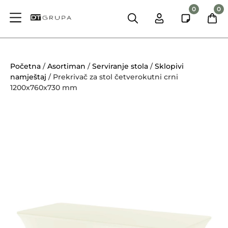
0
0
Početna
/
Asortiman
/
Serviranje stola
/
Sklopivi
namještaj
/ Prekrivač za stol četverokutni crni
1200x760x730 mm