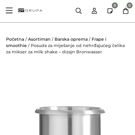
0
0
Početna
/
Asortiman
/
Barska oprema
/
Frape i
smoothie
/ Posuda za miješanje od nehrđajućeg čelika
za mikser za milk shake – dizajn Bronwasser