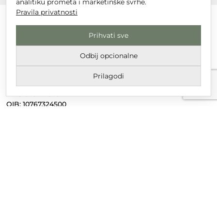
analitiku prometa i marketinške svrhe.
Pravila privatnosti
Prihvati sve
DT GRUPA d.o.o. za trgovinu i usluge
Odbij opcionalne
Nikole Tesle 6, 42 000 Varaždin
Prilagodi
Upisano u trgovački sud u Varaždinu
MBS 070142870
OIB: 10767324500
Temeljni kapital društva je 2.654,46 € uplaćen u cijelosti