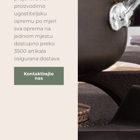
proizvodimo
ugostiteljsku
opremu po mjeri
sva oprema na
jednom mjestu
dostupno preko
3500 artikala
osigurana dostava
Kontaktirajte
nas