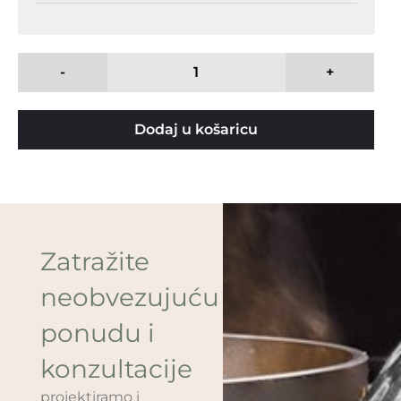
-
+
Dodaj u košaricu
Zatražite
neobvezujuću
ponudu i
konzultacije
projektiramo i