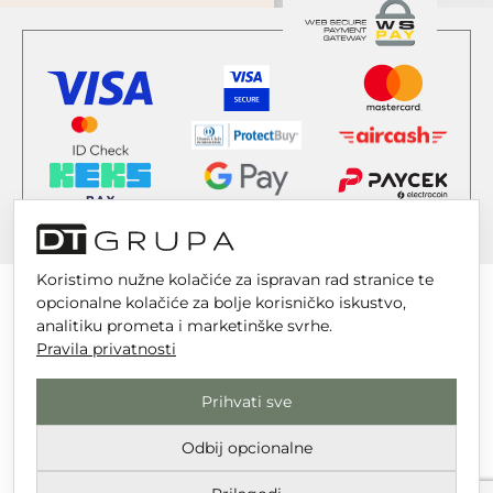
Koristimo nužne kolačiće za ispravan rad stranice te
opcionalne kolačiće za bolje korisničko iskustvo,
analitiku prometa i marketinške svrhe.
Pravila privatnosti
DT GRUPA d.o.o. za trgovinu i usluge
Nikole Tesle 6, 42 000 Varaždin
Prihvati sve
Upisano u trgovački sud u Varaždinu
Odbij opcionalne
MBS 070142870
OIB: 10767324500