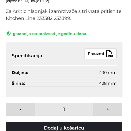
(cijena ne uključuje PDV)
Za Arktic hladnjak i zamrzivače s tri vrata pritisnite
Kitchen Line 233382 233399.
garancija na proizvod je godinu dana.
Preuzmi
Specifikacija
Duljina:
430 mm
Širina:
428 mm
-
+
Dodaj u košaricu