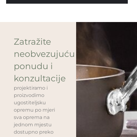
Zatražite
neobvezujuću
ponudu i
konzultacije
projektiramo i
proizvodimo
ugostiteljsku
opremu po mjeri
sva oprema na
jednom mjestu
dostupno preko