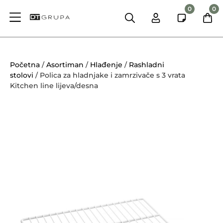
0
0
Početna
/
Asortiman
/
Hlađenje
/
Rashladni
stolovi
/ Polica za hladnjake i zamrzivače s 3 vrata
Kitchen line lijeva/desna