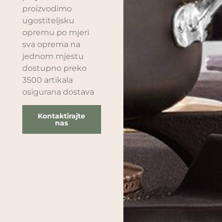
proizvodimo
ugostiteljsku
opremu po mjeri
sva oprema na
jednom mjestu
dostupno preko
3500 artikala
osigurana dostava
Kontaktirajte
nas