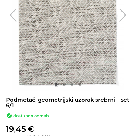
Podmetač, geometrijski uzorak srebrni – set
6/1
dostupno odmah
19,45
€