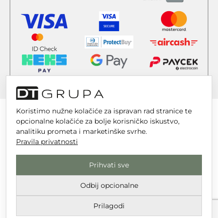
Koristimo nužne kolačiće za ispravan rad stranice te
opcionalne kolačiće za bolje korisničko iskustvo,
analitiku prometa i marketinške svrhe.
Pravila privatnosti
DT GRUPA d.o.o. za trgovinu i usluge
Nikole Tesle 6, 42 000 Varaždin
Prihvati sve
Upisano u trgovački sud u Varaždinu
Odbij opcionalne
MBS 070142870
OIB: 10767324500
Prilagodi
Temeljni kapital društva je 2.654,46 € uplaćen u cijelosti