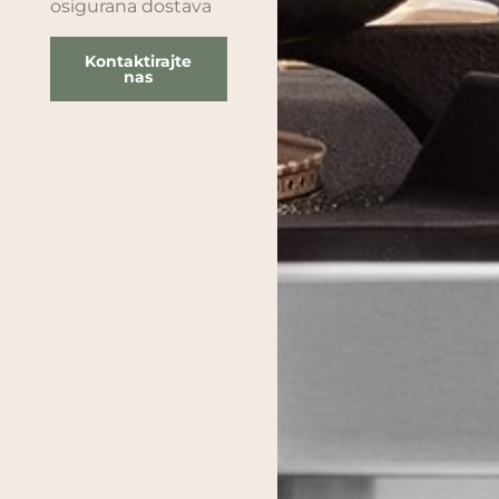
osigurana dostava
Kontaktirajte
nas