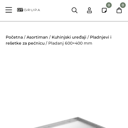
0
0
Početna
/
Asortiman
/
Kuhinjski uređaji
/
Pladnjevi i
rešetke za pećnicu
/ Pladanj 600×400 mm