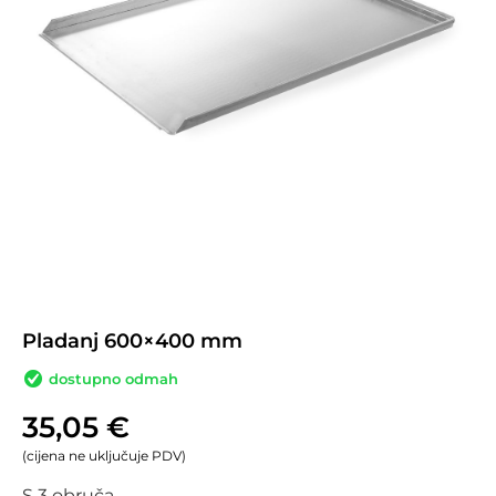
Pladanj 600×400 mm
dostupno odmah
35,05
€
(cijena ne uključuje PDV)
S 3 obruča.