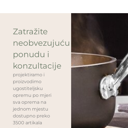
Zatražite
neobvezujuću
ponudu i
konzultacije
projektiramo i
proizvodimo
ugostiteljsku
opremu po mjeri
sva oprema na
jednom mjestu
dostupno preko
3500 artikala