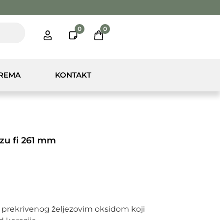
0
0
PREMA
KONTAKT
zzu fi 261 mm
a prekrivenog željezovim oksidom koji