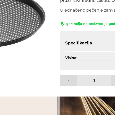
pruža izvanrednu zaštitu o
Ujednačeno pečenje zahvalj
garancija na proizvod je go
Specifikacija
Visina:
-