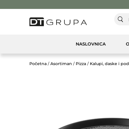
NASLOVNICA
O
Početna
/
Asortiman
/
Pizza
/
Kalupi, daske i po