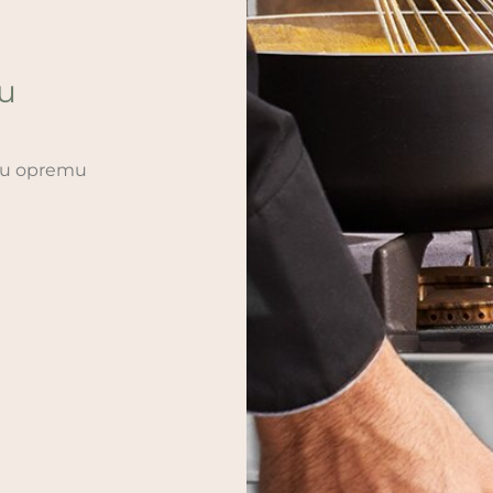
ću
sku opremu