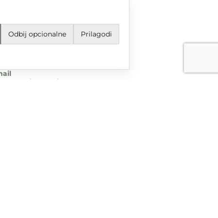
Odbij opcionalne
Prilagodi
jeti korištenja i odredbe
avila privatnosti
ail
grupa@dtgrupa.hr
lefon
85 42 421 016
uštvene mreže
nciranog iz Europskog fonda za regionalni razvoj u sklopu