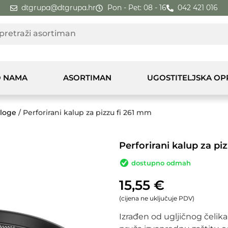
dtgrupa@dtgrupa.hr
Pon - Pet: 08 - 16
042 421 016
 NAMA
ASORTIMAN
UGOSTITELJSKA O
dloge
/ Perforirani kalup za pizzu fi 261 mm
Perforirani kalup za pi
dostupno odmah
15,55
€
(cijena ne uključuje PDV)
Izrađen od ugljičnog čelik