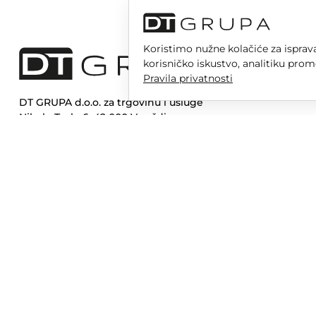
Koristimo nužne kolačiće za isprava
korisničko iskustvo, analitiku prom
Pravila privatnosti
DT GRUPA d.o.o. za trgovinu i usluge
Nikole Tesle 6, 42 000 Varaždin
Upisano u trgovački sud u Varaždinu
MBS 070142870
OIB: 10767324500
Temeljni kapital društva je 2.654,46 € uplaćen u cijelosti
DT GR