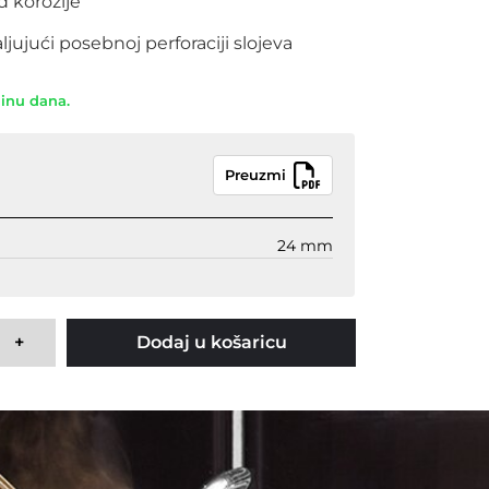
d korozije
ujući posebnoj perforaciji slojeva
dinu dana.
Preuzmi
24 mm
+
Dodaj u košaricu