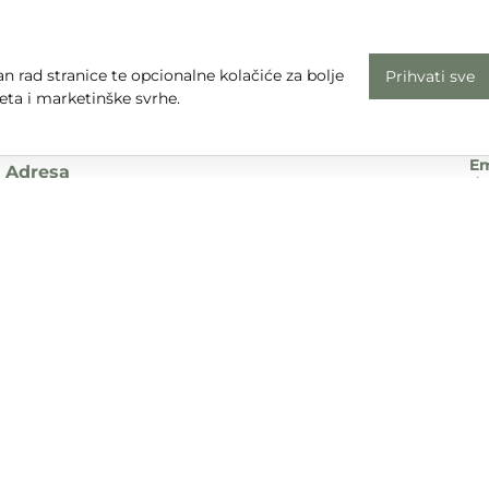
n rad stranice te opcionalne kolačiće za bolje
Prihvati sve
Radno vrijeme
Uv
eta i marketinške svrhe.
Pon - Pet: 08 - 16
Pr
subota, nedjelja i praznici: zatvoreno
Em
Adresa
dt
Sjedište:
Te
Ulica Nikole Tesle 6
+3
42000 Varaždin
Dr
Trgovina:
Mihovila Pavleka Miškine 43
42000 Varaždin
UPA d.o.o. sudjeluje u provedbi financijskog instrumenta sufina