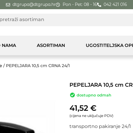
dtgrupa@dtgrupa.hr
Pon - Pet: 08 - 16
042 421 016
 NAMA
ASORTIMAN
UGOSTITELJSKA O
e
/ PEPELJARA 10,5 cm CRNA 24/1
PEPELJARA 10,5 cm CR
dostupno odmah
41,52
€
(cijena ne uključuje PDV)
transportno pakiranje 24/1