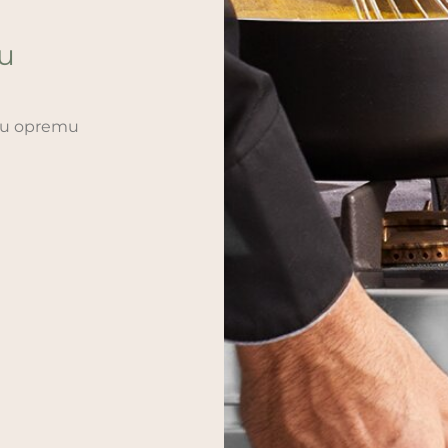
ću
sku opremu