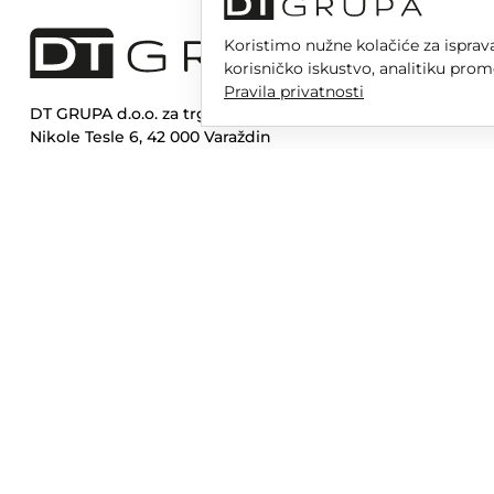
Koristimo nužne kolačiće za isprava
korisničko iskustvo, analitiku prom
Pravila privatnosti
DT GRUPA d.o.o. za trgovinu i usluge
Nikole Tesle 6, 42 000 Varaždin
Upisano u trgovački sud u Varaždinu
MBS 070142870
OIB: 10767324500
Temeljni kapital društva je 2.654,46 € uplaćen u cijelosti
DT GR
Opera