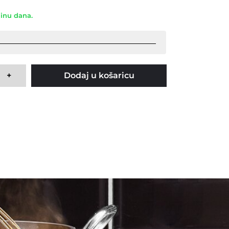
dinu dana.
+
Dodaj u košaricu