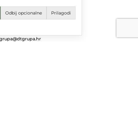
Odbij opcionalne
Prilagodi
jeti korištenja i odredbe
avila privatnosti
ail
grupa@dtgrupa.hr
lefon
85 42 421 016
uštvene mreže
nciranog iz Europskog fonda za regionalni razvoj u sklopu