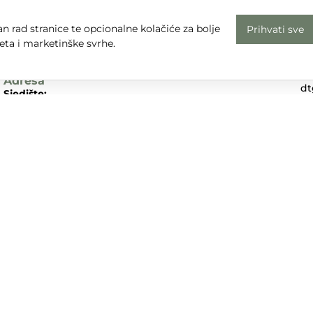
Radno vrijeme
n rad stranice te opcionalne kolačiće za bolje
Prihvati sve
Uv
Pon - Pet: 08 - 16
eta i marketinške svrhe.
Pr
subota, nedjelja i praznici: zatvoreno
Em
Adresa
dt
Sjedište:
Te
Ulica Nikole Tesle 6
+3
42000 Varaždin
Dr
Trgovina:
Mihovila Pavleka Miškine 43
42000 Varaždin
UPA d.o.o. sudjeluje u provedbi financijskog instrumenta sufina
tivnog programa „Konkurentnost i kohezija”.