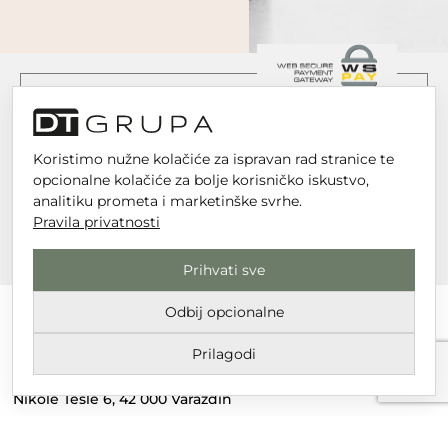
Koristimo nužne kolačiće za ispravan rad stranice te
opcionalne kolačiće za bolje korisničko iskustvo,
analitiku prometa i marketinške svrhe.
Pravila privatnosti
Prihvati sve
Odbij opcionalne
Prilagodi
DT GRUPA d.o.o. za trgovinu i usluge
Nikole Tesle 6, 42 000 Varaždin
Upisano u trgovački sud u Varaždinu