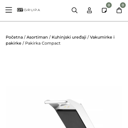
0
0
Početna
/
Asortiman
/
Kuhinjski uređaji
/
Vakumirke i
pakirke
/ Pakirka Compact