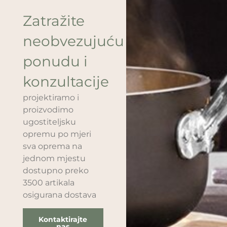
Zatražite
neobvezujuću
ponudu i
konzultacije
projektiramo i
proizvodimo
ugostiteljsku
opremu po mjeri
sva oprema na
jednom mjestu
dostupno preko
3500 artikala
osigurana dostava
Kontaktirajte
nas