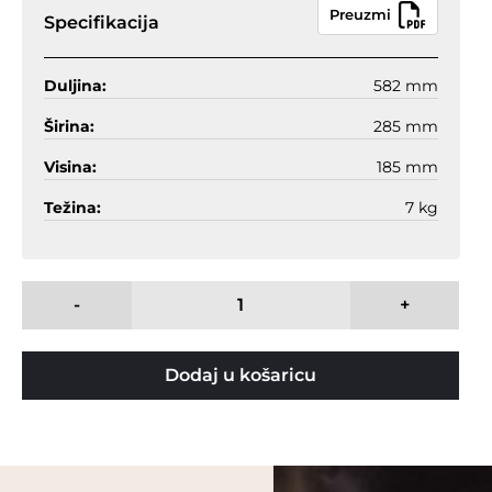
Preuzmi
Specifikacija
Duljina:
582 mm
Širina:
285 mm
Visina:
185 mm
Težina:
7 kg
-
+
Dodaj u košaricu