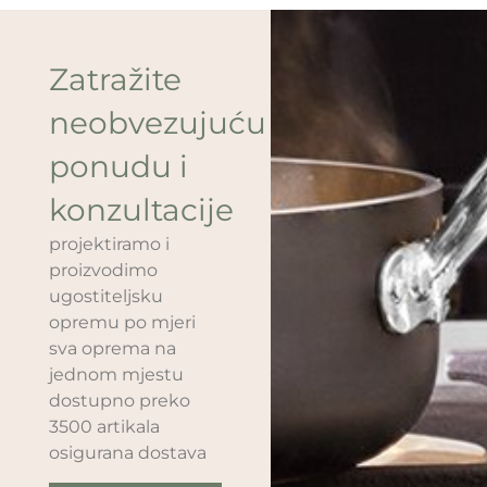
Zatražite
neobvezujuću
ponudu i
konzultacije
projektiramo i
proizvodimo
ugostiteljsku
opremu po mjeri
sva oprema na
jednom mjestu
dostupno preko
3500 artikala
osigurana dostava