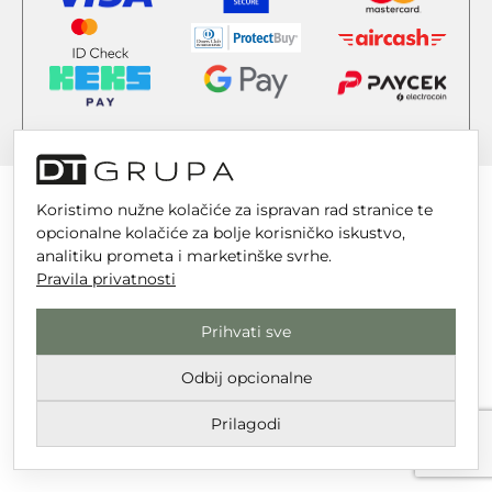
Koristimo nužne kolačiće za ispravan rad stranice te
opcionalne kolačiće za bolje korisničko iskustvo,
analitiku prometa i marketinške svrhe.
DT GRUPA d.o.o. za trgovinu i usluge
Pravila privatnosti
Nikole Tesle 6, 42 000 Varaždin
Upisano u trgovački sud u Varaždinu
Prihvati sve
MBS 070142870
Odbij opcionalne
OIB: 10767324500
Prilagodi
Temeljni kapital društva je 2.654,46 € uplaćen u cijelosti