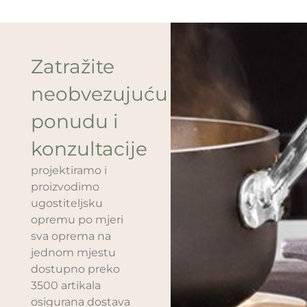
Zatražite
neobvezujuću
ponudu i
konzultacije
projektiramo i
proizvodimo
ugostiteljsku
opremu po mjeri
sva oprema na
jednom mjestu
dostupno preko
3500 artikala
osigurana dostava