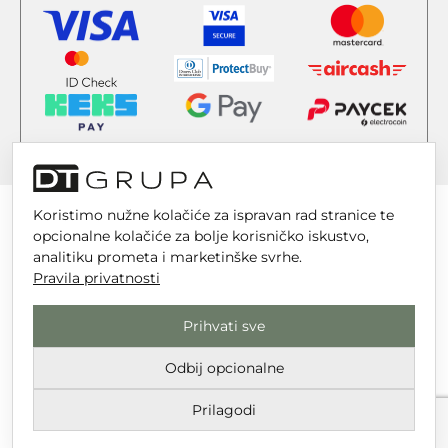
Koristimo nužne kolačiće za ispravan rad stranice te
opcionalne kolačiće za bolje korisničko iskustvo,
analitiku prometa i marketinške svrhe.
DT GRUPA d.o.o. za trgovinu i usluge
Pravila privatnosti
Nikole Tesle 6, 42 000 Varaždin
Prihvati sve
Upisano u trgovački sud u Varaždinu
Odbij opcionalne
MBS 070142870
OIB: 10767324500
Prilagodi
Temeljni kapital društva je 2.654,46 € uplaćen u cijelosti