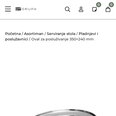
0
0
Početna
/
Asortiman
/
Serviranje stola
/
Pladnjevi i
poslužavnici
/ Oval za posluživanje 350×240 mm