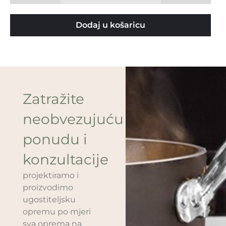
Dodaj u košaricu
Zatražite
neobvezujuću
ponudu i
konzultacije
projektiramo i
proizvodimo
ugostiteljsku
opremu po mjeri
sva oprema na