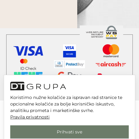
Koristimo nužne kolačiće za ispravan rad stranice te
opcionalne kolačiće za bolje korisničko iskustvo,
analitiku prometa i marketinške svrhe.
Pravila privatnosti
DT GRUPA d.o.o. za trgovinu i usluge
Prihvati sve
Nikole Tesle 6, 42 000 Varaždin