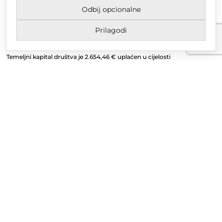
Odbij opcionalne
Upisano u trgovački sud u Varaždinu
MBS 070142870
Prilagodi
OIB: 10767324500
Temeljni kapital društva je 2.654,46 € uplaćen u cijelosti