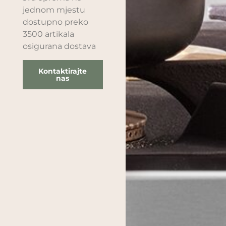
jednom mjestu
dostupno preko
3500 artikala
osigurana dostava
Kontaktirajte
nas