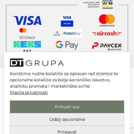
Koristimo nužne kolačiće za ispravan rad stranice te
opcionalne kolačiće za bolje korisničko iskustvo,
analitiku prometa i marketinške svrhe.
Pravila privatnosti
DT GRUPA d.o.o. za trgovinu i usluge
Nikole Tesle 6, 42 000 Varaždin
Prihvati sve
Upisano u trgovački sud u Varaždinu
Odbij opcionalne
MBS 070142870
OIB: 10767324500
Prilagodi