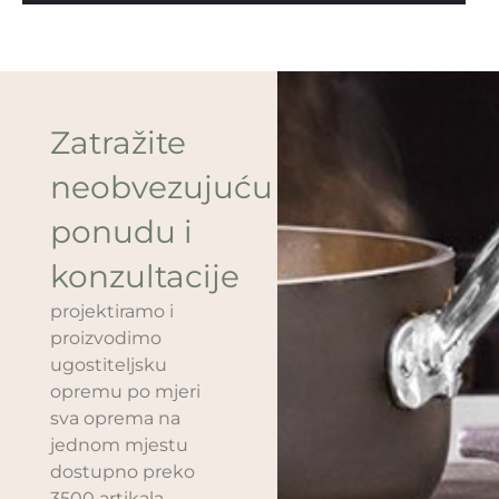
Zatražite
neobvezujuću
ponudu i
konzultacije
projektiramo i
proizvodimo
ugostiteljsku
opremu po mjeri
sva oprema na
jednom mjestu
dostupno preko
3500 artikala