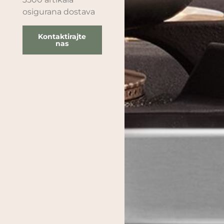
osigurana dostava
Kontaktirajte
nas