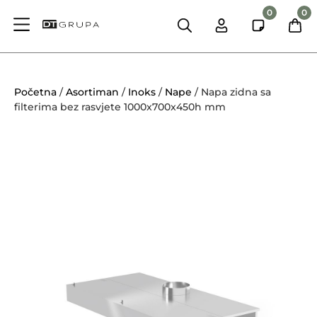
0
0
Početna
/
Asortiman
/
Inoks
/
Nape
/ Napa zidna sa
filterima bez rasvjete 1000x700x450h mm