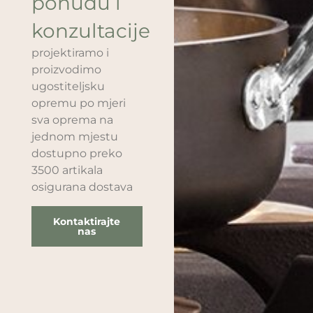
ponudu i
konzultacije
projektiramo i
proizvodimo
ugostiteljsku
opremu po mjeri
sva oprema na
jednom mjestu
dostupno preko
3500 artikala
osigurana dostava
Kontaktirajte
nas