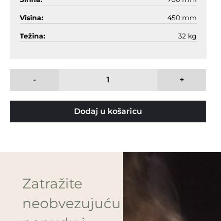
Visina:
450 mm
Težina:
32 kg
-
+
Dodaj u košaricu
Zatražite
neobvezujuću