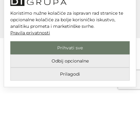
Koristimo nužne kolačiće za ispravan rad stranice te
opcionalne kolačiće za bolje korisničko iskustvo,
analitiku prometa i marketinške svrhe.
Pravila privatnosti
Prihvati sve
Odbij opcionalne
DT GRUPA d.o.o. za trgovinu i usluge
Nikole Tesle 6, 42 000 Varaždin
Prilagodi
Upisano u trgovački sud u Varaždinu
MBS 070142870
OIB: 10767324500
Temeljni kapital društva je 2.654,46 € uplaćen u cijelosti