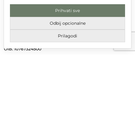
Prihvati sve
DT GRUPA d.o.o. za trgovinu i usluge
Nikole Tesle 6, 42 000 Varaždin
Odbij opcionalne
Upisano u trgovački sud u Varaždinu
Prilagodi
MBS 070142870
OIB: 10767324500
Temeljni kapital društva je 2.654,46 € uplaćen u cijelosti