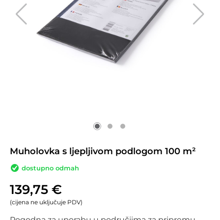
Muholovka s ljepljivom podlogom 100 m²
dostupno odmah
139,75
€
(cijena ne uključuje PDV)
Pogodna za uporabu u područjima za pripremu