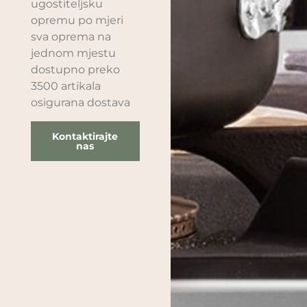
ugostiteljsku
opremu po mjeri
sva oprema na
jednom mjestu
dostupno preko
3500 artikala
osigurana dostava
Kontaktirajte
nas