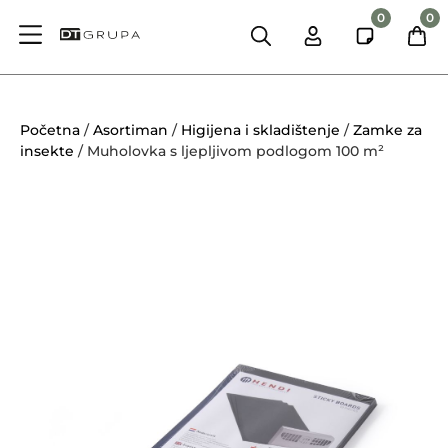
0
0
Početna
/
Asortiman
/
Higijena i skladištenje
/
Zamke za
insekte
/ Muholovka s ljepljivom podlogom 100 m²