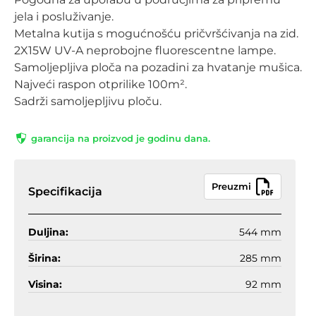
jela i posluživanje.
Metalna kutija s mogućnošću pričvršćivanja na zid.
2X15W UV-A neprobojne fluorescentne lampe.
Samoljepljiva ploča na pozadini za hvatanje mušica.
Najveći raspon otprilike 100m².
Sadrži samoljepljivu ploču.
garancija na proizvod je godinu dana.
Preuzmi
Specifikacija
Duljina:
544 mm
Širina:
285 mm
Visina:
92 mm