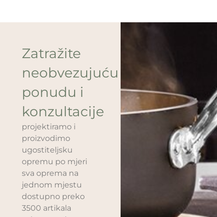
Zatražite
neobvezujuću
ponudu i
konzultacije
projektiramo i
proizvodimo
ugostiteljsku
opremu po mjeri
sva oprema na
jednom mjestu
dostupno preko
3500 artikala