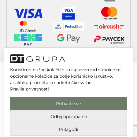
Koristimo nužne kolačiće za ispravan rad stranice te
opcionalne kolačiće za bolje korisničko iskustvo,
analitiku prometa i marketinške svrhe.
Pravila privatnosti
DT GRUPA d.o.o. za trgovinu i usluge
Nikole Tesle 6, 42 000 Varaždin
Prihvati sve
Upisano u trgovački sud u Varaždinu
Odbij opcionalne
MBS 070142870
OIB: 10767324500
Prilagodi
Temeljni kapital društva je 2.654,46 € uplaćen u cijelosti