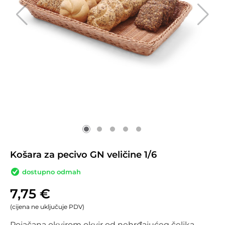
Košara za pecivo GN veličine 1/6
dostupno odmah
7,75
€
(cijena ne uključuje PDV)
Pojačana okvirom okvir od nehrđajućeg čelika.