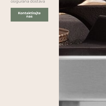
osigurana dostava
Kontaktirajte
nas