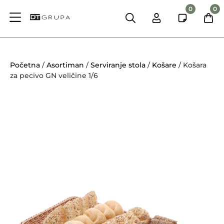
0
0
Početna
/
Asortiman
/
Serviranje stola
/
Košare
/ Košara
za pecivo GN veličine 1/6