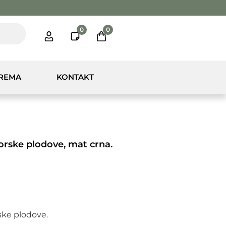
0
0
PREMA
KONTAKT
morske plodove, mat crna.
ske plodove.