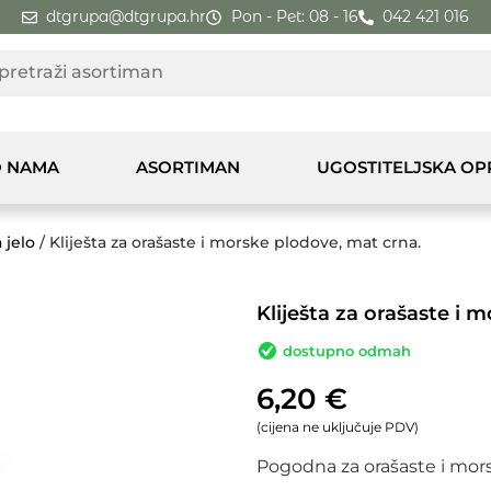
dtgrupa@dtgrupa.hr
Pon - Pet: 08 - 16
042 421 016
 NAMA
ASORTIMAN
UGOSTITELJSKA O
 jelo
/ Kliješta za orašaste i morske plodove, mat crna.
Kliješta za orašaste i 
dostupno odmah
6,20
€
(cijena ne uključuje PDV)
Pogodna za orašaste i mor