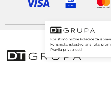
Koristimo nužne kolačiće za isprava
korisničko iskustvo, analitiku prom
Pravila privatnosti
DT GRUPA d.o.o. za trgovinu i usluge
Nikole Tesle 6, 42 000 Varaždin
Upisano u trgovački sud u Varaždinu
MBS 070142870
OIB: 10767324500
Temeljni kapital društva je 2.654,46 € uplaćen u cijelosti