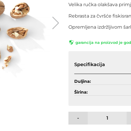
Velika ručka olakšava primj
Rebrasta za čvršće fiskisra
Opremljena izdržljivom ša
garancija na proizvod je go
Specifikacija
Duljina:
Širina:
-