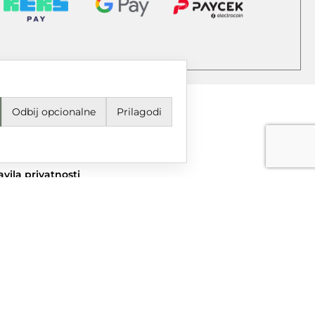
Odbij opcionalne
Prilagodi
jeti korištenja i odredbe
avila privatnosti
ail
grupa@dtgrupa.hr
lefon
85 42 421 016
uštvene mreže