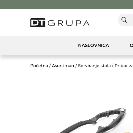
NASLOVNICA
O
Početna
/
Asortiman
/
Serviranje stola
/
Pribor za