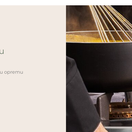
ću
sku opremu