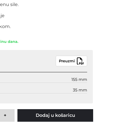
enu sile.
nje
rkom.
dinu dana.
Preuzmi
155 mm
35 mm
+
Dodaj u košaricu