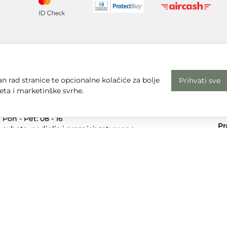
n rad stranice te opcionalne kolačiće za bolje
Prihvati sve
eta i marketinške svrhe.
Radno vrijeme
Uv
Pon - Pet: 08 - 16
Pr
subota, nedjelja i praznici: zatvoreno
Em
Adresa
dt
Sjedište:
Te
Ulica Nikole Tesle 6
+3
42000 Varaždin
Dr
Trgovina:
Mihovila Pavleka Miškine 43
42000 Varaždin