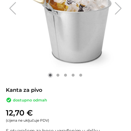
Kanta za pivo
dostupno odmah
12,70
€
(cijena ne uključuje PDV)
S otvaračem za boce ugrađenim u dršku.