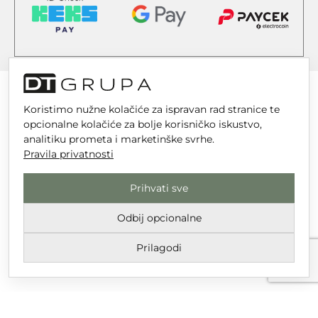
Koristimo nužne kolačiće za ispravan rad stranice te
opcionalne kolačiće za bolje korisničko iskustvo,
DT GRUPA d.o.o. za trgovinu i usluge
analitiku prometa i marketinške svrhe.
Nikole Tesle 6, 42 000 Varaždin
Pravila privatnosti
Upisano u trgovački sud u Varaždinu
Prihvati sve
MBS 070142870
OIB: 10767324500
Odbij opcionalne
Temeljni kapital društva je 2.654,46 € uplaćen u cijelosti
Prilagodi