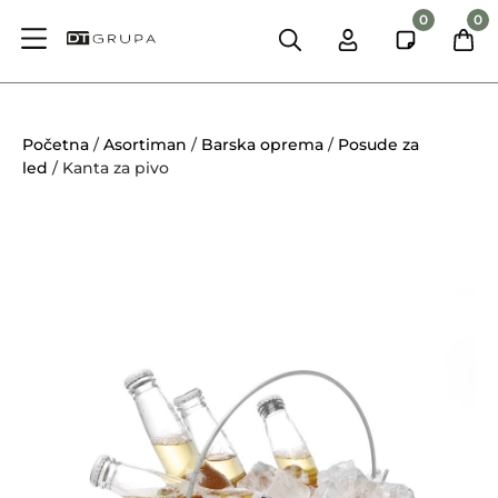
0
0
Početna
/
Asortiman
/
Barska oprema
/
Posude za
led
/ Kanta za pivo