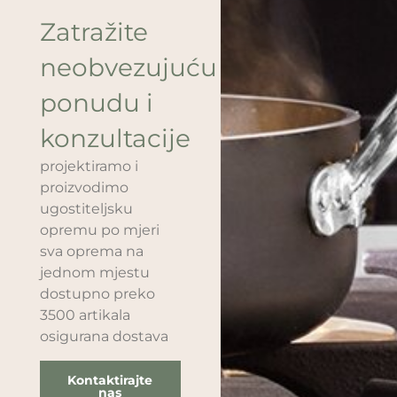
Zatražite
neobvezujuću
ponudu i
konzultacije
projektiramo i
proizvodimo
ugostiteljsku
opremu po mjeri
sva oprema na
jednom mjestu
dostupno preko
3500 artikala
osigurana dostava
Kontaktirajte
nas