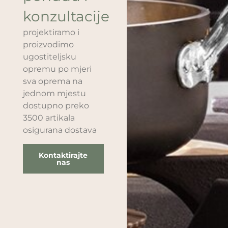
konzultacije
projektiramo i
proizvodimo
ugostiteljsku
opremu po mjeri
sva oprema na
jednom mjestu
dostupno preko
3500 artikala
osigurana dostava
Kontaktirajte
nas