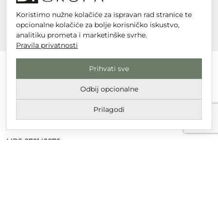
Koristimo nužne kolačiće za ispravan rad stranice te
opcionalne kolačiće za bolje korisničko iskustvo,
analitiku prometa i marketinške svrhe.
Pravila privatnosti
Prihvati sve
Odbij opcionalne
DT GRUPA d.o.o. za trgovinu i usluge
Nikole Tesle 6, 42 000 Varaždin
Prilagodi
Upisano u trgovački sud u Varaždinu
MBS 070142870
OIB: 10767324500
Temeljni kapital društva je 2.654,46 € uplaćen u cijelosti