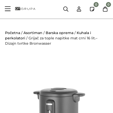
0
0
Početna
/
Asortiman
/
Barska oprema
/
Kuhala i
perkolatori
/ Grijač za tople napitke mat crni 16 lit.–
Dizajn tvrtke Bronwasser