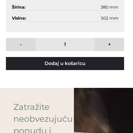
Širina:
380 mm
Visina:
502 mm
-
+
Dodaj u košaricu
Zatražite
neobvezujuću
ponudu i