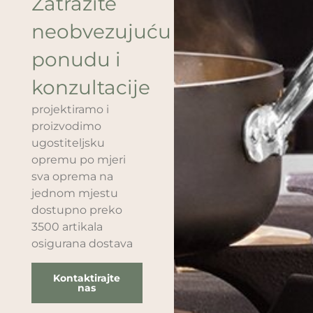
Zatražite
neobvezujuću
ponudu i
konzultacije
projektiramo i
proizvodimo
ugostiteljsku
opremu po mjeri
sva oprema na
jednom mjestu
dostupno preko
3500 artikala
osigurana dostava
Kontaktirajte
nas