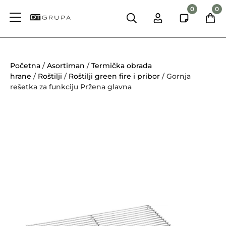
0
0
Početna
/
Asortiman
/
Termička obrada
hrane
/
Roštilji
/
Roštilji green fire i pribor
/ Gornja
rešetka za funkciju Pržena glavna