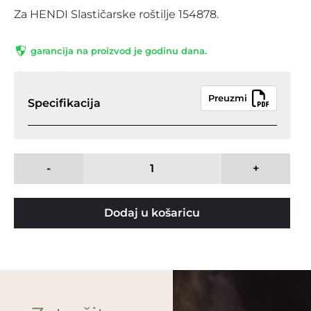
Za HENDI Slastičarske roštilje 154878.
garancija na proizvod je godinu dana.
Preuzmi
Specifikacija
-
+
Dodaj u košaricu