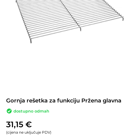
Gornja rešetka za funkciju Pržena glavna
dostupno odmah
31,15
€
(cijena ne uključuje PDV)