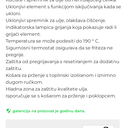
Uklonjivi element s funkcijom isključivanja kada se
ukloni.
Uklonjivi spremnik za ulje, olakšava čišćenje.
Indikatorska lampica grijanja koja pokazuje radi li
grijaći element.
Temperatura se može podesiti do 190 ° C.
Sigurnosni termostat osigurava da se friteza ne
pregrije.
Zaštita od pregrijavanja s resetiranjem za dodatnu
zaštitu.
Košara za prženje s toplinski izoliranom i iznimno
dugom ručkom.
Hladna zona za zaštitu kvalitete ulja.
Isporučuje se s košarom za prženje i poklopcem.
garancija na proizvod je godinu dana.