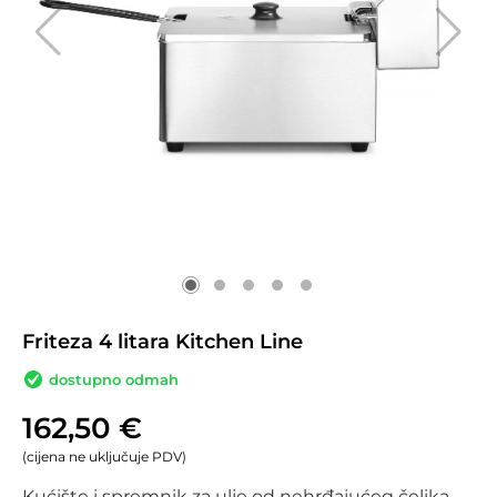
Friteza 4 litara Kitchen Line
dostupno odmah
162,50
€
(cijena ne uključuje PDV)
Kućište i spremnik za ulje od nehrđajućeg čelika.