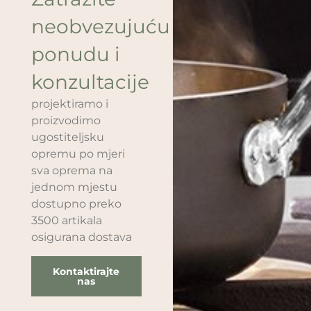
neobvezujuću
ponudu i
konzultacije
projektiramo i
proizvodimo
ugostiteljsku
opremu po mjeri
sva oprema na
jednom mjestu
dostupno preko
3500 artikala
osigurana dostava
Kontaktirajte
nas