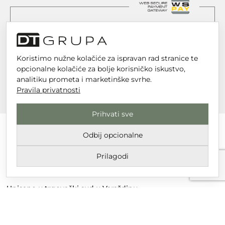
Koristimo nužne kolačiće za ispravan rad stranice te
opcionalne kolačiće za bolje korisničko iskustvo,
analitiku prometa i marketinške svrhe.
Pravila privatnosti
Prihvati sve
Odbij opcionalne
Prilagodi
DT GRUPA d.o.o. za trgovinu i usluge
Nikole Tesle 6, 42 000 Varaždin
Upisano u trgovački sud u Varaždinu
MBS 070142870
OIB: 10767324500