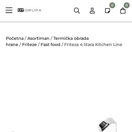
0
0
Početna
/
Asortiman
/
Termička obrada
hrane
/
Friteze
/
Fast food
/ Friteza 4 litara Kitchen Line